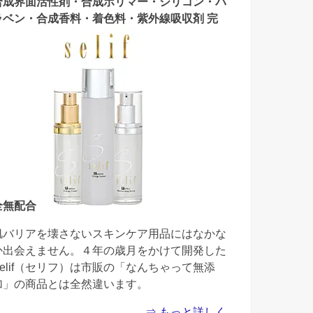
合成界面活性剤・合成ポリマー・シリコン・パ
ラベン・合成香料・着色料・紫外線吸収剤 完
全無配合
肌バリアを壊さないスキンケア用品にはなかな
か出会えません。４年の歳月をかけて開発した
Selif（セリフ）は市販の「なんちゃって無添
加」の商品とは全然違います。
⇒ もっと詳しく