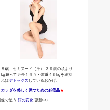
４８歳
セミヌード（汗） ３９歳の頃より
４kg減って身長１６５・体重４９kgを維持
これは
デトックス
しているおかげ。
★
カラダを美しく保つための必需品
★
画像で追う
顔の変化
更新中♪