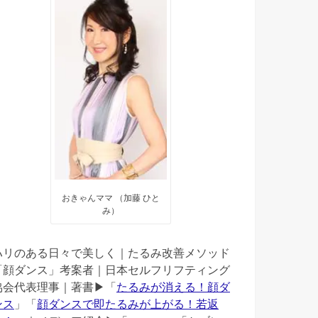
おきゃんママ （加藤 ひと
み）
ハリのある日々で美しく｜たるみ改善メソッド
「顔ダンス」考案者｜日本セルフリフティング
協会代表理事｜著書▶︎「
たるみが消える！顔ダ
ンス
」「
顔ダンスで即たるみが上がる！若返