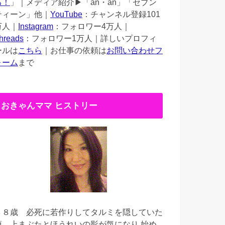
る！
」｜メディア紹介▶︎「an・an」「セブン
ティーン」他｜
YouTube
：チャンネル登録101
万人｜
Instagram
：フォロワー4万人｜
hreads
：フォロワー1万人｜詳しいプロフィ
ールは
こちら
｜お仕事の依頼は
お問い合わせフ
ォーム
まで
おきゃんママ ヒストリー
３８歳
必死に若作りしてタルミを隠していた
頃。上まぶたとほうれいの影が気になり 始め