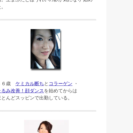
た。
４６歳
ケミカル断ち
と
コラーゲン
・
たるみ改善！顔ダンス
を始めてからは
ほとんどスッピンで出勤している。