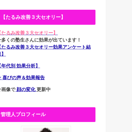
【たるみ改善３大セオリー】
【たるみ改善３大セオリー】
★多くの塾生さんに効果が出ています！
【たるみ改善３大セオリー効果アンケート結
果】
【年代別 効果分析】
★ 喜びの声＆効果報告
★画像で
顔の変化
更新中
管理人プロフィール