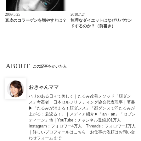
2009.5.25
2010.7.24
真皮のコラーゲンを増やすとは？
無理なダイエットはなぜリバウン
ドするのか？（前書き）
ABOUT
この記事をかいた人
おきゃんママ
ハリのある日々で美しく｜たるみ改善メソッド「顔ダン
ス」考案者｜日本セルフリフティング協会代表理事｜著書
▶︎「
たるみが消える！顔ダンス
」「
顔ダンスで即たるみが
上がる！若返る！
」｜メディア紹介▶︎「an・an」「セブン
ティーン」他｜
YouTube
：チャンネル登録101万人｜
Instagram
：フォロワー4万人｜
Threads
：フォロワー1万人
｜詳しいプロフィールは
こちら
｜お仕事の依頼は
お問い合
わせフォーム
まで