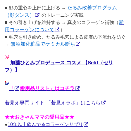
■ 顔の重心を上部に上げる →
たるみ改善プログラム
（顔ダンス）
のトレーニング実践
■ その引き上げを維持する → 真皮のコラーゲン補強（
愛
用コラーゲンについて
）
■ 毛穴を引き締め、たるみ毛穴による皮膚の下流れを防ぐ
→
無添加化粧品でケミカル断ち
加藤ひとみプロデュース コスメ 【Selif（セリ
フ）】
「
愛用品リスト」はコチラ
若見え専門サイト 「若見えラボ」はこちら
★★おきゃんママの愛用品★★
●
10年以上飲んでるコラーゲンサプリ