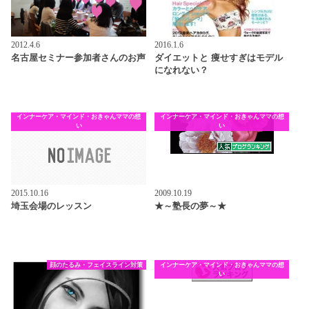
2012.4.6
2016.1.6
名古屋セミナー参加者さんのお声
ダイエットと 痩せすぎはモデル
になれない？
インナーケア・マインド・おきゃんママの想
インナーケア・マインド・おきゃんママの想
い
い
2015.10.16
2009.10.19
埼玉会場のレッスン
★～塾長の夢～★
顔のたるみ・フェイスライン対策
インナーケア・マインド・おきゃんママの想
い