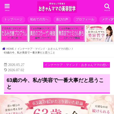
menu
search
トップページ
初めての方へ
喜びの声
プロフィール
メディ
HOME
インナーケア・マインド・おきゃんママの想い
63歳の今、私が美容で一番大事だと思うこと
2026.05.27
インナーケア・マインド・おきゃんママの想い
2026.07.02
63歳の今、私が美容で一番大事だと思うこ
と