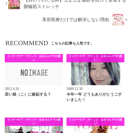
眼輪筋ストレッチ
美容医療だけでは解決しない理由
RECOMMEND
こちらの記事も人気です。
インナーケア・マインド・おきゃんママの想
インナーケア・マインド・おきゃんママの想
い
い
2012.4.20
2009.12.30
若い娘（こ）に嫉妬する？
今年一年 どうもありがとうござ
いました！
インナーケア・マインド・おきゃんママの想
インナーケア・マインド・おきゃんママの想
い
い