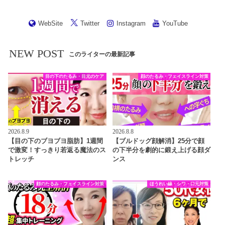
WebSite
Twitter
Instagram
YouTube
NEW POST
このライターの最新記事
目の下のたるみ・目元のケア
顔のたるみ・フェイスライン対策
2026.8.9
2026.8.8
【目の下のブヨブヨ脂肪】1週間
【ブルドッグ顔解消】25分で顔
で激変！すっきり若返る魔法のス
の下半分を劇的に鍛え上げる顔ダ
トレッチ
ンス
顔のたるみ・フェイスライン対策
ほうれい線・シワ・口元対策