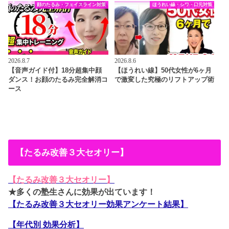
顔のたるみ・フェイスライン対策
ほうれい線・シワ・口元対策
2026.8.7
2026.8.6
【音声ガイド付】18分超集中顔
【ほうれい線】50代女性が6ヶ月
ダンス！お顔のたるみ完全解消コ
で激変した究極のリフトアップ術
ース
【たるみ改善３大セオリー】
【たるみ改善３大セオリー】
★多くの塾生さんに効果が出ています！
【たるみ改善３大セオリー効果アンケート結果】
【年代別 効果分析】