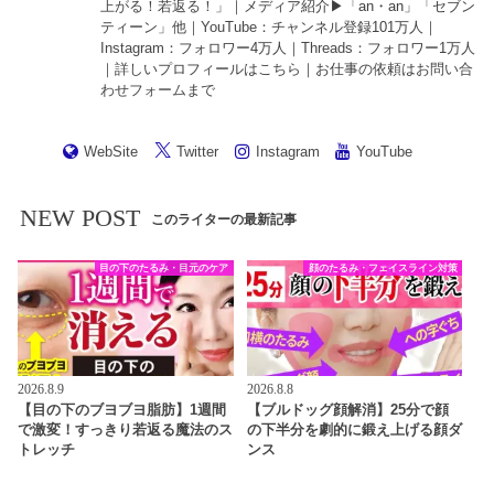
上がる！若返る！
」｜メディア紹介▶︎「an・an」「セブン
ティーン」他｜
YouTube
：チャンネル登録101万人｜
Instagram
：フォロワー4万人｜
Threads
：フォロワー1万人
｜詳しいプロフィールは
こちら
｜お仕事の依頼は
お問い合
わせフォーム
まで
WebSite
Twitter
Instagram
YouTube
NEW POST
このライターの最新記事
目の下のたるみ・目元のケア
顔のたるみ・フェイスライン対策
2026.8.9
2026.8.8
【目の下のブヨブヨ脂肪】1週間
【ブルドッグ顔解消】25分で顔
で激変！すっきり若返る魔法のス
の下半分を劇的に鍛え上げる顔ダ
トレッチ
ンス