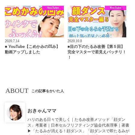
YouTube
YouTube
2020.7.14
2020.10.8
■ YouTube【こめかみの凹み】
■目の下のたるみ改善【第５回】
動画アップしました
完全マスターで若見えバッチリ！
！
ABOUT
この記事をかいた人
おきゃんママ
ハリのある日々で美しく｜たるみ改善メソッド「顔ダン
ス」考案者｜日本セルフリフティング協会代表理事｜著書
▶︎「
たるみが消える！顔ダンス
」「
顔ダンスで即たるみが