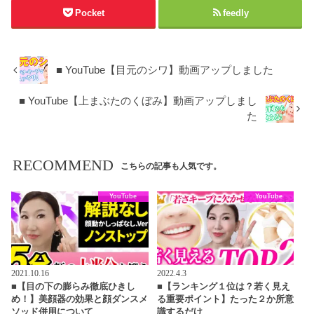
Pocket
feedly
■ YouTube【目元のシワ】動画アップしました
■ YouTube【上まぶたのくぼみ】動画アップしまし
た
RECOMMEND
こちらの記事も人気です。
YouTube
YouTube
2021.10.16
2022.4.3
■【目の下の膨らみ徹底ひきし
■【ランキング１位は？若く見え
め！】美顔器の効果と顔ダンスメ
る重要ポイント】たった２か所意
ソッド併用について
識するだけ