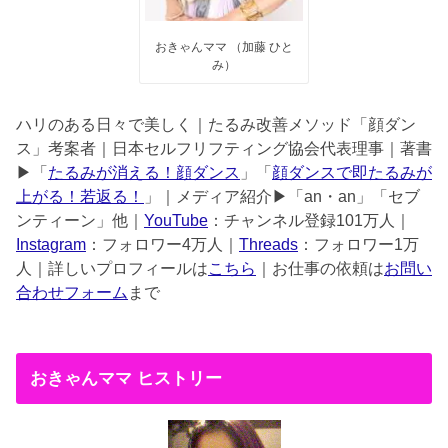
おきゃんママ （加藤 ひと
み）
ハリのある日々で美しく｜たるみ改善メソッド「顔ダン
ス」考案者｜日本セルフリフティング協会代表理事｜著書
▶︎「
たるみが消える！顔ダンス
」「
顔ダンスで即たるみが
上がる！若返る！
」｜メディア紹介▶︎「an・an」「セブ
ンティーン」他｜
YouTube
：チャンネル登録101万人｜
Instagram
：フォロワー4万人｜
Threads
：フォロワー1万
人｜詳しいプロフィールは
こちら
｜お仕事の依頼は
お問い
合わせフォーム
まで
おきゃんママ ヒストリー