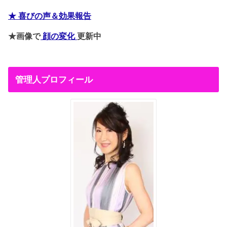
★ 喜びの声＆効果報告
★画像で
顔の変化
更新中
管理人プロフィール