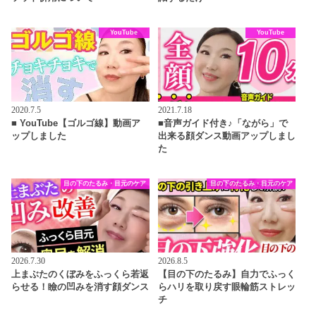
YouTube
YouTube
2020.7.5
2021.7.18
■ YouTube【ゴルゴ線】動画ア
■音声ガイド付き♪「ながら」で
ップしました
出来る顔ダンス動画アップしまし
た
目の下のたるみ・目元のケア
目の下のたるみ・目元のケア
2026.7.30
2026.8.5
上まぶたのくぼみをふっくら若返
【目の下のたるみ】自力でふっく
らせる！瞼の凹みを消す顔ダンス
らハリを取り戻す眼輪筋ストレッ
チ