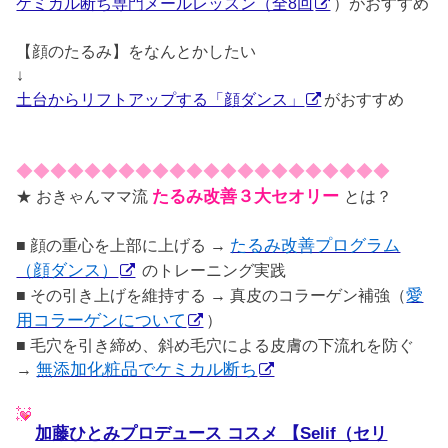
ケミカル断ち専門メールレッスン（全8回
）がおすすめ
【顔のたるみ】をなんとかしたい
↓
土台からリフトアップする「顔ダンス」
がおすすめ
◆◆◆◆◆◆◆◆◆◆◆◆◆◆◆◆◆◆◆◆◆◆
★ おきゃんママ流
たるみ改善３大セオリー
とは？
■ 顔の重心を上部に上げる →
たるみ改善プログラム
（顔ダンス）
のトレーニング実践
■ その引き上げを維持する → 真皮のコラーゲン補強（
愛
用コラーゲンについて
）
■ 毛穴を引き締め、斜め毛穴による皮膚の下流れを防ぐ
→
無添加化粧品でケミカル断ち
加藤ひとみプロデュース コスメ 【Selif（セリ