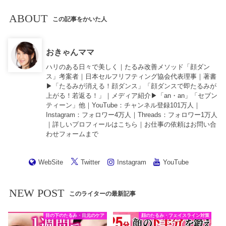
ABOUT
この記事をかいた人
おきゃんママ
ハリのある日々で美しく｜たるみ改善メソッド「顔ダン
ス」考案者｜日本セルフリフティング協会代表理事｜著書
▶︎「
たるみが消える！顔ダンス
」「
顔ダンスで即たるみが
上がる！若返る！
」｜メディア紹介▶︎「an・an」「セブン
ティーン」他｜
YouTube
：チャンネル登録101万人｜
Instagram
：フォロワー4万人｜
Threads
：フォロワー1万人
｜詳しいプロフィールは
こちら
｜お仕事の依頼は
お問い合
わせフォーム
まで
WebSite
Twitter
Instagram
YouTube
NEW POST
このライターの最新記事
目の下のたるみ・目元のケア
顔のたるみ・フェイスライン対策