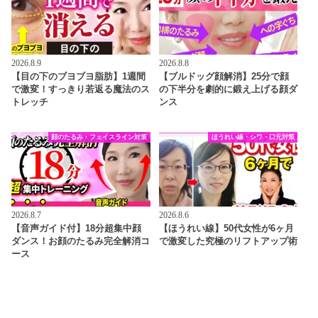
2026.8.9
2026.8.8
【目の下のブヨブヨ脂肪】1週間
【ブルドッグ顔解消】25分で顔
で激変！すっきり若返る魔法のス
の下半分を劇的に鍛え上げる顔ダ
トレッチ
ンス
顔のたるみ・フェイスライン対策
ほうれい線・シワ・口元対策
2026.8.7
2026.8.6
【音声ガイド付】18分超集中顔
【ほうれい線】50代女性が6ヶ月
ダンス！お顔のたるみ完全解消コ
で激変した究極のリフトアップ術
ース