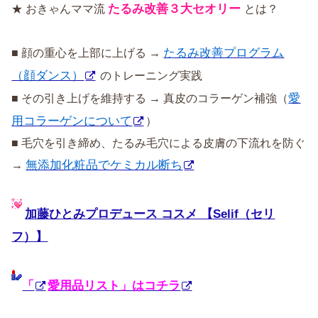
たるみ改善３大セオリー
★ おきゃんママ流
とは？
たるみ改善プログラム
■ 顔の重心を上部に上げる →
（顔ダンス）
のトレーニング実践
愛
■ その引き上げを維持する → 真皮のコラーゲン補強（
用コラーゲンについて
）
■ 毛穴を引き締め、たるみ毛穴による皮膚の下流れを防ぐ
無添加化粧品でケミカル断ち
→
加藤ひとみプロデュース コスメ 【Selif（セリ
フ）】
「
愛用品リスト」はコチラ