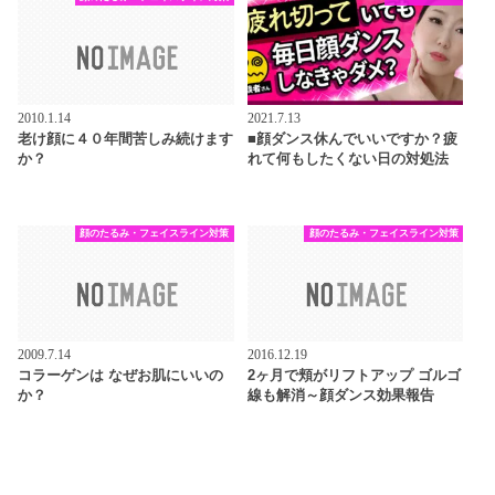
2010.1.14
2021.7.13
老け顔に４０年間苦しみ続けます
■顔ダンス休んでいいですか？疲
か？
れて何もしたくない日の対処法
顔のたるみ・フェイスライン対策
顔のたるみ・フェイスライン対策
2009.7.14
2016.12.19
コラーゲンは なぜお肌にいいの
2ヶ月で頬がリフトアップ ゴルゴ
か？
線も解消～顔ダンス効果報告