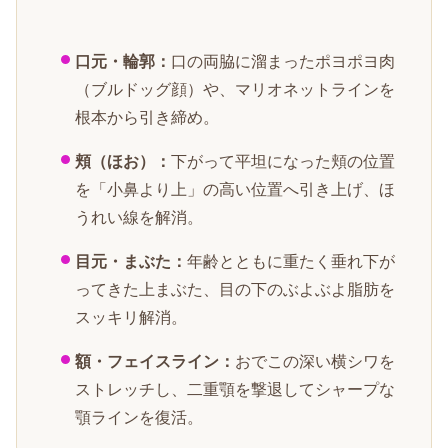
口元・輪郭：
口の両脇に溜まったポヨポヨ肉
（ブルドッグ顔）や、マリオネットラインを
根本から引き締め。
頬（ほお）：
下がって平坦になった頬の位置
を「小鼻より上」の高い位置へ引き上げ、ほ
うれい線を解消。
目元・まぶた：
年齢とともに重たく垂れ下が
ってきた上まぶた、目の下のぶよぶよ脂肪を
スッキリ解消。
額・フェイスライン：
おでこの深い横シワを
ストレッチし、二重顎を撃退してシャープな
顎ラインを復活。