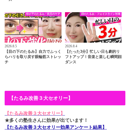
目の下のたるみ・目元のケア
顔のたるみ・フェイスライン対策
2026.8.5
2026.8.4
【目の下のたるみ】自力でふっく
【たった3分】忙しい日も劇的リ
らハリを取り戻す眼輪筋ストレッ
フトアップ！音楽と楽しむ瞬間顔
チ
ダンス
【たるみ改善３大セオリー】
【たるみ改善３大セオリー】
★多くの塾生さんに効果が出ています！
【たるみ改善３大セオリー効果アンケート結果】