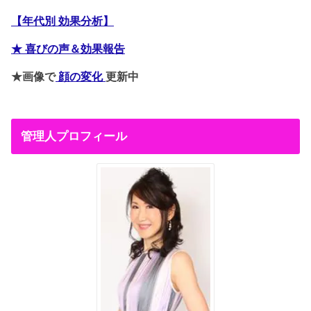
【年代別 効果分析】
★ 喜びの声＆効果報告
★画像で
顔の変化
更新中
管理人プロフィール