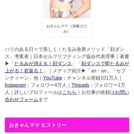
おきゃんママ （加藤 ひと
み）
ハリのある日々で美しく｜たるみ改善メソッド「顔ダン
ス」考案者｜日本セルフリフティング協会代表理事｜著書
▶︎「
たるみが消える！顔ダンス
」「
顔ダンスで即たるみが
上がる！若返る！
」｜メディア紹介▶︎「an・an」「セブ
ンティーン」他｜
YouTube
：チャンネル登録101万人｜
Instagram
：フォロワー4万人｜
Threads
：フォロワー1万
人｜詳しいプロフィールは
こちら
｜お仕事の依頼は
お問い
合わせフォーム
まで
おきゃんママ ヒストリー