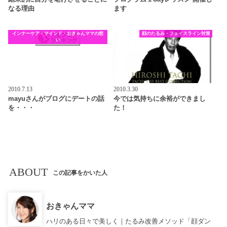
なる理由
ます
インナーケア・マインド・おきゃんママの想
顔のたるみ・フェイスライン対策
い
2010.7.13
2010.3.30
mayuさんがブログにデートの話
今では気持ちに余裕ができまし
を・・・
た！
ABOUT
この記事をかいた人
おきゃんママ
ハリのある日々で美しく｜たるみ改善メソッド「顔ダン