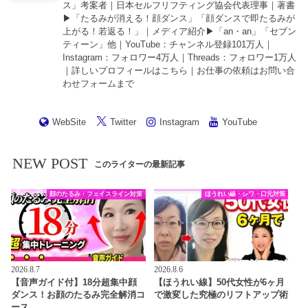
ス」考案者｜日本セルフリフティング協会代表理事｜著書
▶︎「
たるみが消える！顔ダンス
」「
顔ダンスで即たるみが
上がる！若返る！
」｜メディア紹介▶︎「an・an」「セブン
ティーン」他｜
YouTube
：チャンネル登録101万人｜
Instagram
：フォロワー4万人｜
Threads
：フォロワー1万人
｜詳しいプロフィールは
こちら
｜お仕事の依頼は
お問い合
わせフォーム
まで
WebSite
Twitter
Instagram
YouTube
NEW POST
このライターの最新記事
顔のたるみ・フェイスライン対策
ほうれい線・シワ・口元対策
2026.8.7
2026.8.6
【音声ガイド付】18分超集中顔
【ほうれい線】50代女性が6ヶ月
ダンス！お顔のたるみ完全解消コ
で激変した究極のリフトアップ術
ース