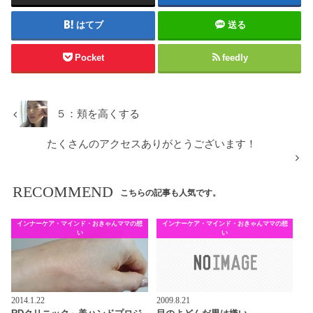
はてブ
送る
Pocket
feedly
５：頬を高くする
たくさんのアクセスありがとうございます！
RECOMMEND
こちらの記事も人気です。
インナーケア・マインド・おきゃんママの想
インナーケア・マインド・おきゃんママの想
い
い
2014.1.22
2009.8.21