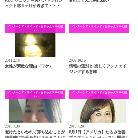
RDクリニック～美ハンドプロジ
目のよどんだ男は嫌い
ェクト⑬ 5ヶ月が過ぎて・・・
インナーケア・マインド・おきゃんママの想
インナーケア・マインド・おきゃんママの想
い
い
2011.2.18
2009.10.16
女性が素敵な理由（ワケ）
情報の選別と 楽しくアンチエイ
ジングする意味
インナーケア・マインド・おきゃんママの想
インナーケア・マインド・おきゃんママの想
い
い
2016.7.30
2015.7.20
老けたといわれて落ち込むことが
8月1日【アメリカ】たるみ改善
結果的に自分を老けさせることに
プログラム１dayレッスン 開催し