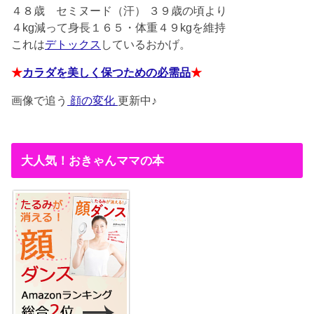
４８歳
セミヌード（汗） ３９歳の頃より
４kg減って身長１６５・体重４９kgを維持
これは
デトックス
しているおかげ。
★
カラダを美しく保つための必需品
★
画像で追う
顔の変化
更新中♪
大人気！おきゃんママの本