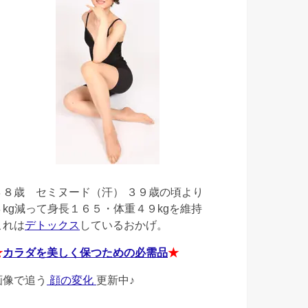
４８歳
セミヌード（汗） ３９歳の頃より
４kg減って身長１６５・体重４９kgを維持
これは
デトックス
しているおかげ。
★
カラダを美しく保つための必需品
★
画像で追う
顔の変化
更新中♪