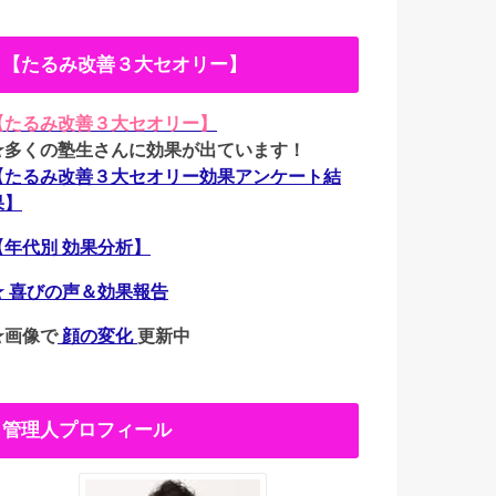
【たるみ改善３大セオリー】
【たるみ改善３大セオリー】
★多くの塾生さんに効果が出ています！
【たるみ改善３大セオリー効果アンケート結
果】
【年代別 効果分析】
★ 喜びの声＆効果報告
★画像で
顔の変化
更新中
管理人プロフィール