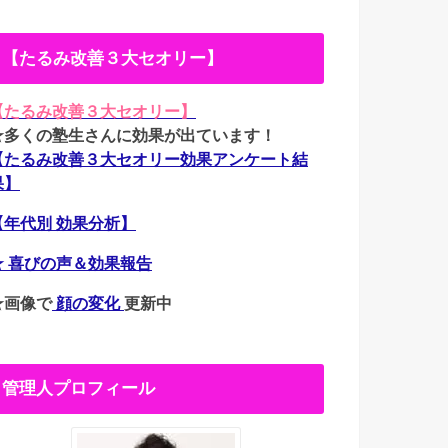
【たるみ改善３大セオリー】
【たるみ改善３大セオリー】
★多くの塾生さんに効果が出ています！
【たるみ改善３大セオリー効果アンケート結
果】
【年代別 効果分析】
★ 喜びの声＆効果報告
★画像で
顔の変化
更新中
管理人プロフィール