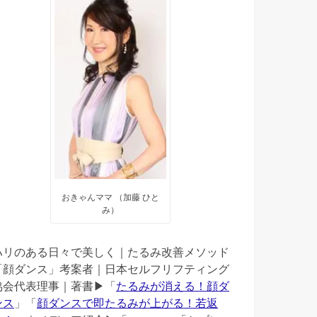
おきゃんママ （加藤 ひと
み）
ハリのある日々で美しく｜たるみ改善メソッド
「顔ダンス」考案者｜日本セルフリフティング
協会代表理事｜著書▶︎「
たるみが消える！顔ダ
ンス
」「
顔ダンスで即たるみが上がる！若返