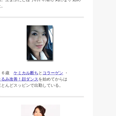
た。
４６歳
ケミカル断ち
と
コラーゲン
・
たるみ改善！顔ダンス
を始めてからは
ほとんどスッピンで出勤している。