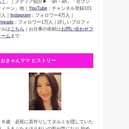
る！
」｜メディア紹介▶︎「an・an」「セブン
ティーン」他｜
YouTube
：チャンネル登録101
万人｜
Instagram
：フォロワー4万人｜
hreads
：フォロワー1万人｜詳しいプロフィ
ールは
こちら
｜お仕事の依頼は
お問い合わせフ
ォーム
まで
おきゃんママ ヒストリー
３８歳
必死に若作りしてタルミを隠していた
頃。上まぶたとほうれいの影が気になり 始め