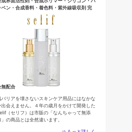
合成界面活性剤・合成ポリマー・シリコン・パ
ラベン・合成香料・着色料・紫外線吸収剤 完
全無配合
肌バリアを壊さないスキンケア用品にはなかな
か出会えません。４年の歳月をかけて開発した
Selif（セリフ）は市販の「なんちゃって無添
加」の商品とは全然違います。
⇒ もっと詳しく