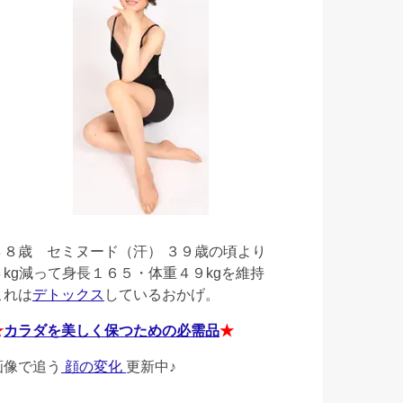
４８歳
セミヌード（汗） ３９歳の頃より
４kg減って身長１６５・体重４９kgを維持
これは
デトックス
しているおかげ。
★
カラダを美しく保つための必需品
★
画像で追う
顔の変化
更新中♪