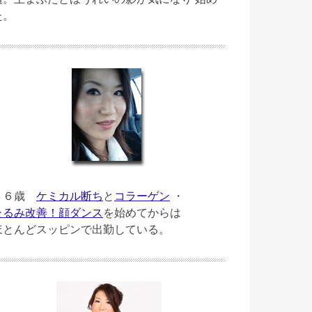
た。
４６歳
ケミカル断ち
と
コラーゲン
・
たるみ改善！顔ダンス
を始めてからは
ほとんどスッピンで出勤している。