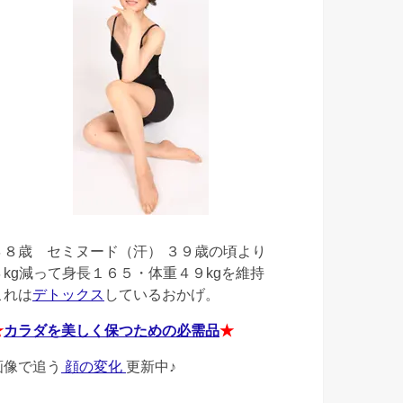
４８歳
セミヌード（汗） ３９歳の頃より
４kg減って身長１６５・体重４９kgを維持
これは
デトックス
しているおかげ。
★
カラダを美しく保つための必需品
★
画像で追う
顔の変化
更新中♪