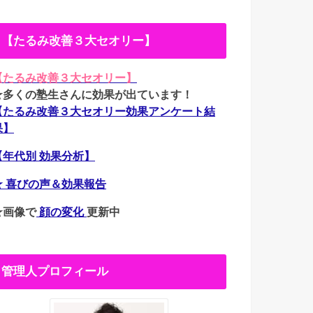
【たるみ改善３大セオリー】
【たるみ改善３大セオリー】
★多くの塾生さんに効果が出ています！
【たるみ改善３大セオリー効果アンケート結
果】
【年代別 効果分析】
★ 喜びの声＆効果報告
★画像で
顔の変化
更新中
管理人プロフィール