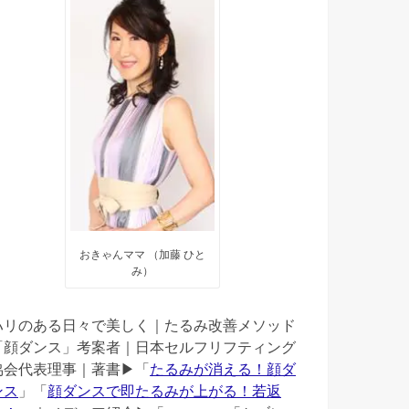
おきゃんママ （加藤 ひと
み）
ハリのある日々で美しく｜たるみ改善メソッド
「顔ダンス」考案者｜日本セルフリフティング
協会代表理事｜著書▶︎「
たるみが消える！顔ダ
ンス
」「
顔ダンスで即たるみが上がる！若返