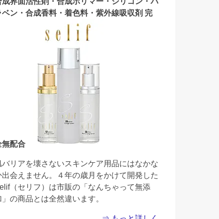
合成界面活性剤・合成ポリマー・シリコン・パ
ラベン・合成香料・着色料・紫外線吸収剤 完
全無配合
肌バリアを壊さないスキンケア用品にはなかな
か出会えません。４年の歳月をかけて開発した
Selif（セリフ）は市販の「なんちゃって無添
加」の商品とは全然違います。
⇒ もっと詳しく