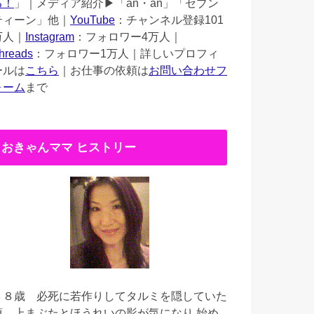
る！
」｜メディア紹介▶︎「an・an」「セブン
ティーン」他｜
YouTube
：チャンネル登録101
万人｜
Instagram
：フォロワー4万人｜
hreads
：フォロワー1万人｜詳しいプロフィ
ールは
こちら
｜お仕事の依頼は
お問い合わせフ
ォーム
まで
おきゃんママ ヒストリー
３８歳
必死に若作りしてタルミを隠していた
頃。上まぶたとほうれいの影が気になり 始め