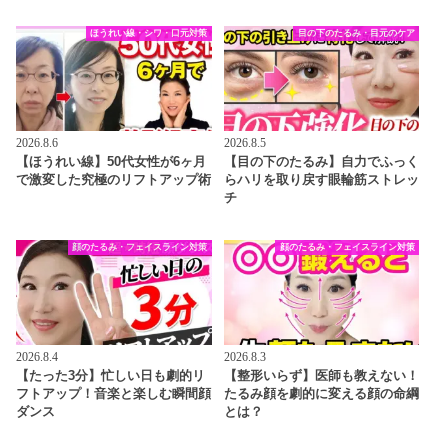
ほうれい線・シワ・口元対策
目の下のたるみ・目元のケア
2026.8.6
2026.8.5
【ほうれい線】50代女性が6ヶ月
【目の下のたるみ】自力でふっく
で激変した究極のリフトアップ術
らハリを取り戻す眼輪筋ストレッ
チ
顔のたるみ・フェイスライン対策
顔のたるみ・フェイスライン対策
2026.8.4
2026.8.3
【たった3分】忙しい日も劇的リ
【整形いらず】医師も教えない！
フトアップ！音楽と楽しむ瞬間顔
たるみ顔を劇的に変える顔の命綱
ダンス
とは？