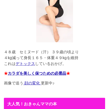
４８歳
セミヌード（汗） ３９歳の頃より
４kg減って身長１６５・体重４９kgを維持
これは
デトックス
しているおかげ。
★
カラダを美しく保つための必需品
★
画像で追う
顔の変化
更新中♪
大人気！おきゃんママの本