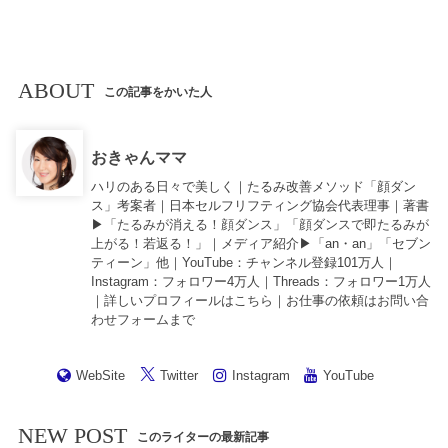
ABOUT
この記事をかいた人
おきゃんママ
ハリのある日々で美しく｜たるみ改善メソッド「顔ダン
ス」考案者｜日本セルフリフティング協会代表理事｜著書
▶︎「
たるみが消える！顔ダンス
」「
顔ダンスで即たるみが
上がる！若返る！
」｜メディア紹介▶︎「an・an」「セブン
ティーン」他｜
YouTube
：チャンネル登録101万人｜
Instagram
：フォロワー4万人｜
Threads
：フォロワー1万人
｜詳しいプロフィールは
こちら
｜お仕事の依頼は
お問い合
わせフォーム
まで
WebSite
Twitter
Instagram
YouTube
NEW POST
このライターの最新記事