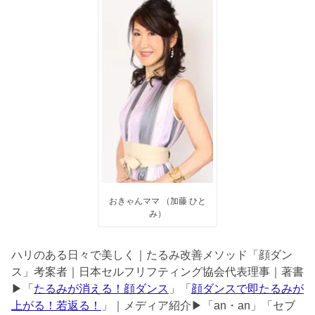
おきゃんママ （加藤 ひと
み）
ハリのある日々で美しく｜たるみ改善メソッド「顔ダン
ス」考案者｜日本セルフリフティング協会代表理事｜著書
▶︎「
たるみが消える！顔ダンス
」「
顔ダンスで即たるみが
上がる！若返る！
」｜メディア紹介▶︎「an・an」「セブ