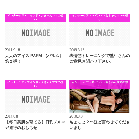
インナーケア・マインド・おきゃんママの想
インナーケア・マインド・おきゃんママの想
い
い
2011.9.18
2009.8.16
大人のアイス PARM （パルム）
表情筋トレーニングで塾生さんの
第２弾！
ご意見お聞かせ下さい。
インナーケア・マインド・おきゃんママの想
インナーケア・マインド・おきゃんママの想
い
い
2014.8.8
2010.8.3
【毎日美肌を育てる】日刊メルマ
ちょっと２つほど言わせてくださ
ガ発行のおしらせ
いまし