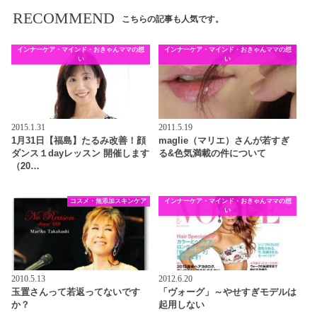
RECOMMEND
こちらの記事も人気です。
インナーケア・マインド・おきゃんママの想
インナーケア・マインド・おきゃんママの想
い
い
2015.1.31
2011.5.19
1月31日【福島】たるみ改善！顔
maglie（マリエ）さんが若すぎ
ダンス１dayレッスン 開催します
る&色気満載の件について
（20…
コスメ・無添加スキンケア
インナーケア・マインド・おきゃんママの想
い
2010.5.13
2012.6.20
玉置さんって若返ってないです
「ヴォーグ」～やせすぎモデルは
か？
起用しない