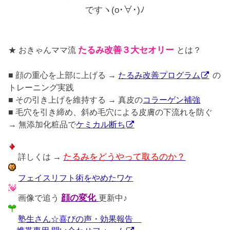
ですヽ(o･∀･)ﾉ
★ おきゃんママ流
たるみ改善３大セオリー
とは？
■ 顔の重心を上部に上げる →
たるみ改善プログラム
の
トレーニング実践
■ その引き上げを維持する → 真皮の
コラーゲン補強
■ 毛穴を引き締め、斜め毛穴による皮膚の下流れを防ぐ
→ 無添加化粧品で
ケミカル断ち
詳しくは →
たるみをどうやって取るのか？
フェイスリフト術をやめたワケ
画像で追う
顔の変化
更新中♪
塾生さん☆喜びの声・効果報告