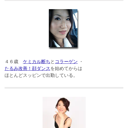
４６歳
ケミカル断ち
と
コラーゲン
・
たるみ改善！顔ダンス
を始めてからは
ほとんどスッピンで出勤している。