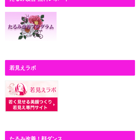
若見えラボ
たるみ改善！顔ダンス