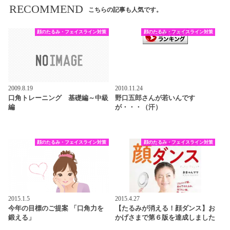
RECOMMEND
こちらの記事も人気です。
顔のたるみ・フェイスライン対策
顔のたるみ・フェイスライン対策
2009.8.19
2010.11.24
口角トレーニング 基礎編～中級
野口五郎さんが若いんです
編
が・・・（汗）
顔のたるみ・フェイスライン対策
顔のたるみ・フェイスライン対策
2015.1.5
2015.4.27
今年の目標のご提案 「口角力を
【たるみが消える！顔ダンス】お
鍛える」
かげさまで第６版を達成しました