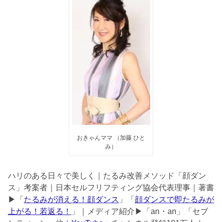
おきゃんママ （加藤 ひと
み）
ハリのある日々で美しく｜たるみ改善メソッド「顔ダン
ス」考案者｜日本セルフリフティング協会代表理事｜著書
▶︎「
たるみが消える！顔ダンス
」「
顔ダンスで即たるみが
上がる！若返る！
」｜メディア紹介▶︎「an・an」「セブ