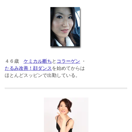
４６歳
ケミカル断ち
と
コラーゲン
・
たるみ改善！顔ダンス
を始めてからは
ほとんどスッピンで出勤している。