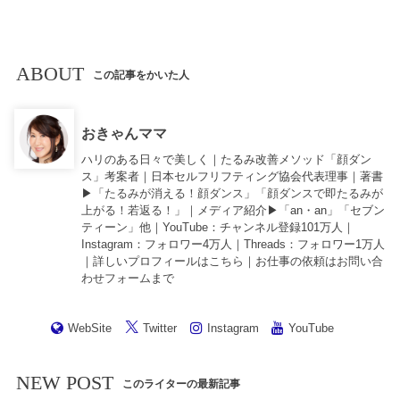
ABOUT
この記事をかいた人
おきゃんママ
ハリのある日々で美しく｜たるみ改善メソッド「顔ダン
ス」考案者｜日本セルフリフティング協会代表理事｜著書
▶︎「
たるみが消える！顔ダンス
」「
顔ダンスで即たるみが
上がる！若返る！
」｜メディア紹介▶︎「an・an」「セブン
ティーン」他｜
YouTube
：チャンネル登録101万人｜
Instagram
：フォロワー4万人｜
Threads
：フォロワー1万人
｜詳しいプロフィールは
こちら
｜お仕事の依頼は
お問い合
わせフォーム
まで
WebSite
Twitter
Instagram
YouTube
NEW POST
このライターの最新記事