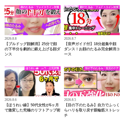
顔のたるみ・フェイスライン対策
顔のたるみ・フェイスライン対策
2026.8.8
2026.8.7
【ブルドッグ顔解消】25分で顔
【音声ガイド付】18分超集中顔
の下半分を劇的に鍛え上げる顔ダ
ダンス！お顔のたるみ完全解消コ
ンス
ース
ほうれい線・シワ・口元対策
目の下のたるみ・目元のケア
2026.8.6
2026.8.5
【ほうれい線】50代女性が6ヶ月
【目の下のたるみ】自力でふっく
で激変した究極のリフトアップ術
らハリを取り戻す眼輪筋ストレッ
チ