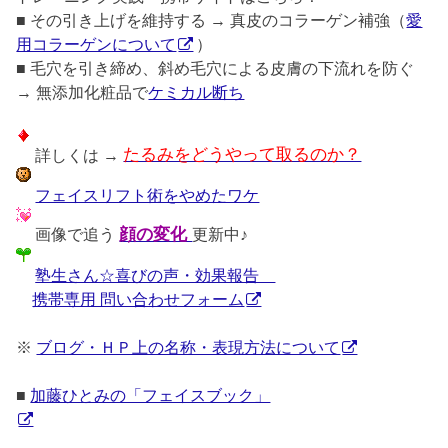
■ その引き上げを維持する → 真皮のコラーゲン補強（
愛
用コラーゲンについて
）
■ 毛穴を引き締め、斜め毛穴による皮膚の下流れを防ぐ
→ 無添加化粧品で
ケミカル断ち
詳しくは →
たるみをどうやって取るのか？
フェイスリフト術をやめたワケ
画像で追う
顔の変化
更新中♪
塾生さん☆喜びの声・効果報告
携帯専用 問い合わせフォーム
※
ブログ・ＨＰ上の名称・表現方法について
■
加藤ひとみの「フェイスブック」