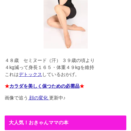
４８歳
セミヌード（汗） ３９歳の頃より
４kg減って身長１６５・体重４９kgを維持
これは
デトックス
しているおかげ。
★
カラダを美しく保つための必需品
★
画像で追う
顔の変化
更新中♪
大人気！おきゃんママの本