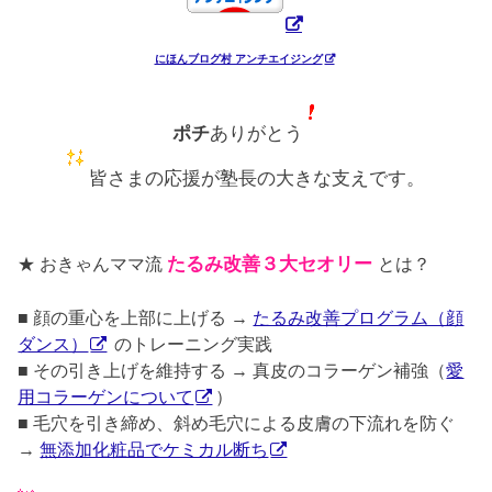
にほんブログ村 アンチエイジング
ポチ
ありがとう
皆さまの応援が塾長の大きな支えです。
★ おきゃんママ流
たるみ改善３大セオリー
とは？
■ 顔の重心を上部に上げる →
たるみ改善プログラム（顔
ダンス）
のトレーニング実践
■ その引き上げを維持する → 真皮のコラーゲン補強（
愛
用コラーゲンについて
）
■ 毛穴を引き締め、斜め毛穴による皮膚の下流れを防ぐ
→
無添加化粧品でケミカル断ち