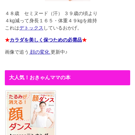
４８歳
セミヌード（汗） ３９歳の頃より
４kg減って身長１６５・体重４９kgを維持
これは
デトックス
しているおかげ。
★
カラダを美しく保つための必需品
★
画像で追う
顔の変化
更新中♪
大人気！おきゃんママの本