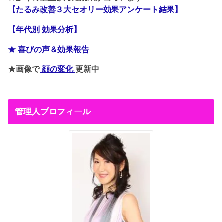
【たるみ改善３大セオリー効果アンケート結果】
【年代別 効果分析】
★ 喜びの声＆効果報告
★画像で
顔の変化
更新中
管理人プロフィール