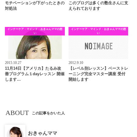
モチベーションが下がったときの
このブログは多くの塾生さんに支
対処法
えられております
インナーケア・マインド・おきゃんママの想
インナーケア・マインド・おきゃんママの想
い
い
2015.10.27
2012.9.10
11月14日【アメリカ】たるみ改
【レベル別レッスン】ベーストレ
善プログラム１dayレッスン 開催
ーニング完全マスター講座 受付
します…
開始します
ABOUT
この記事をかいた人
おきゃんママ