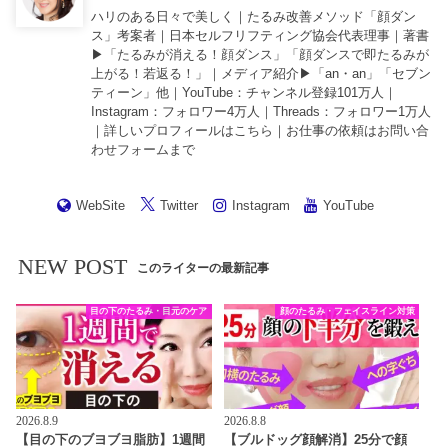
ハリのある日々で美しく｜たるみ改善メソッド「顔ダン
ス」考案者｜日本セルフリフティング協会代表理事｜著書
▶︎「
たるみが消える！顔ダンス
」「
顔ダンスで即たるみが
上がる！若返る！
」｜メディア紹介▶︎「an・an」「セブン
ティーン」他｜
YouTube
：チャンネル登録101万人｜
Instagram
：フォロワー4万人｜
Threads
：フォロワー1万人
｜詳しいプロフィールは
こちら
｜お仕事の依頼は
お問い合
わせフォーム
まで
WebSite
Twitter
Instagram
YouTube
NEW POST
このライターの最新記事
目の下のたるみ・目元のケア
顔のたるみ・フェイスライン対策
2026.8.9
2026.8.8
【目の下のブヨブヨ脂肪】1週間
【ブルドッグ顔解消】25分で顔