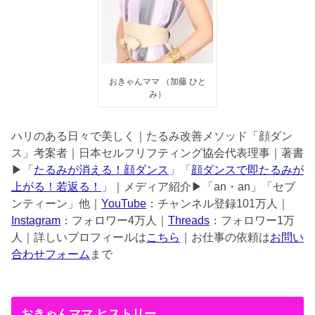
おきゃんママ （加藤 ひと
み）
ハリのある日々で美しく｜たるみ改善メソッド「顔ダン
ス」考案者｜日本セルフリフティング協会代表理事｜著書
▶︎「
たるみが消える！顔ダンス
」「
顔ダンスで即たるみが
上がる！若返る！
」｜メディア紹介▶︎「an・an」「セブ
ンティーン」他｜
YouTube
：チャンネル登録101万人｜
Instagram
：フォロワー4万人｜
Threads
：フォロワー1万
人｜詳しいプロフィールは
こちら
｜お仕事の依頼は
お問い
合わせフォーム
まで
おきゃんママ ヒストリー