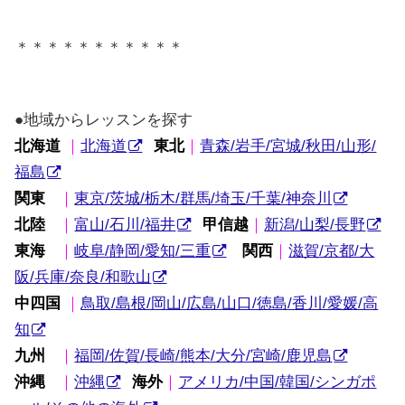
＊＊＊＊＊＊＊＊＊＊＊
●地域からレッスンを探す
北海道
｜
北海道
東北
｜
青森/岩手/宮城/秋田/山形/
福島
関東
｜
東京/茨城/栃木/群馬/埼玉/千葉/神奈川
北陸
｜
富山/石川/福井
甲信越
｜
新潟/山梨/長野
東海
｜
岐阜/静岡/愛知/三重
関西
｜
滋賀/京都/大
阪/兵庫/奈良/和歌山
中四国
｜
鳥取/島根/岡山/広島/山口/徳島/香川/愛媛/高
知
九州
｜
福岡/佐賀/長崎/熊本/大分/宮崎/鹿児島
沖縄
｜
沖縄
海外
｜
アメリカ/中国/韓国/シンガポ