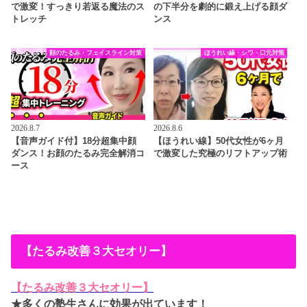
で激変！すっきり若返る魔法のス
の下半分を劇的に鍛え上げる顔ダ
トレッチ
ンス
顔のたるみ・フェイスライン対策
ほうれい線・シワ・口元対策
2026.8.7
2026.8.6
【音声ガイド付】18分超集中顔
【ほうれい線】50代女性が6ヶ月
ダンス！お顔のたるみ完全解消コ
で激変した究極のリフトアップ術
ース
【たるみ改善３大セオリー】
【たるみ改善３大セオリー】
★多くの塾生さんに効果が出ています！