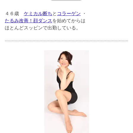
４６歳
ケミカル断ち
と
コラーゲン
・
たるみ改善！顔ダンス
を始めてからは
ほとんどスッピンで出勤している。