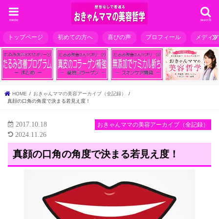
menu
search
トップページ
初めての方へ
喜びの声
プロフィール
メディ
HOME
おきゃんママの美容アーカイブ（全記録）
真顔の口角の角度で決まる若見え度！
2017.10.18
おきゃんママの美容アーカイブ（全記録）
2024.11.26
真顔の口角の角度で決まる若見え度！