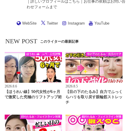
｜詳しいプロフィールは
こちら
｜お仕事の依頼は
お問い合
わせフォーム
まで
WebSite
Twitter
Instagram
YouTube
NEW POST
このライターの最新記事
ほうれい線・シワ・口元対策
目の下のたるみ・目元のケア
2026.8.6
2026.8.5
【ほうれい線】50代女性が6ヶ月
【目の下のたるみ】自力でふっく
で激変した究極のリフトアップ術
らハリを取り戻す眼輪筋ストレッ
チ
顔のたるみ・フェイスライン対策
顔のたるみ・フェイスライン対策