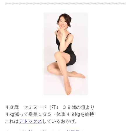
４８歳
セミヌード（汗） ３９歳の頃より
４kg減って身長１６５・体重４９kgを維持
これは
デトックス
しているおかげ。