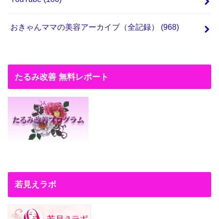
おきゃんママの美容アーカイブ（全記録）
(968)
たるみ改善 無料レポート
若見えラボ