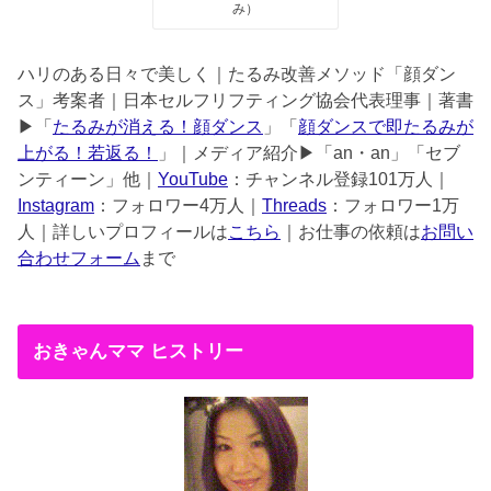
み）
ハリのある日々で美しく｜たるみ改善メソッド「顔ダン
ス」考案者｜日本セルフリフティング協会代表理事｜著書
▶︎「
たるみが消える！顔ダンス
」「
顔ダンスで即たるみが
上がる！若返る！
」｜メディア紹介▶︎「an・an」「セブ
ンティーン」他｜
YouTube
：チャンネル登録101万人｜
Instagram
：フォロワー4万人｜
Threads
：フォロワー1万
人｜詳しいプロフィールは
こちら
｜お仕事の依頼は
お問い
合わせフォーム
まで
おきゃんママ ヒストリー