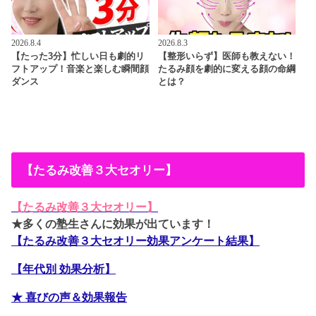
2026.8.4
2026.8.3
【たった3分】忙しい日も劇的リ
【整形いらず】医師も教えない！
フトアップ！音楽と楽しむ瞬間顔
たるみ顔を劇的に変える顔の命綱
ダンス
とは？
【たるみ改善３大セオリー】
【たるみ改善３大セオリー】
★多くの塾生さんに効果が出ています！
【たるみ改善３大セオリー効果アンケート結果】
【年代別 効果分析】
★ 喜びの声＆効果報告