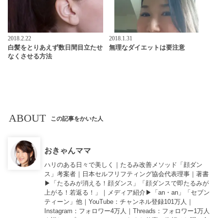
2018.2.22
2018.1.31
白髪をとりあえず数日間目立たせ
無理なダイエットは要注意
なくさせる方法
ABOUT
この記事をかいた人
おきゃんママ
ハリのある日々で美しく｜たるみ改善メソッド「顔ダン
ス」考案者｜日本セルフリフティング協会代表理事｜著書
▶︎「
たるみが消える！顔ダンス
」「
顔ダンスで即たるみが
上がる！若返る！
」｜メディア紹介▶︎「an・an」「セブン
ティーン」他｜
YouTube
：チャンネル登録101万人｜
Instagram
：フォロワー4万人｜
Threads
：フォロワー1万人