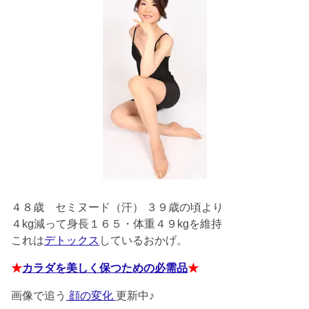
４８歳
セミヌード（汗） ３９歳の頃より
４kg減って身長１６５・体重４９kgを維持
これは
デトックス
しているおかげ。
★
カラダを美しく保つための必需品
★
画像で追う
顔の変化
更新中♪