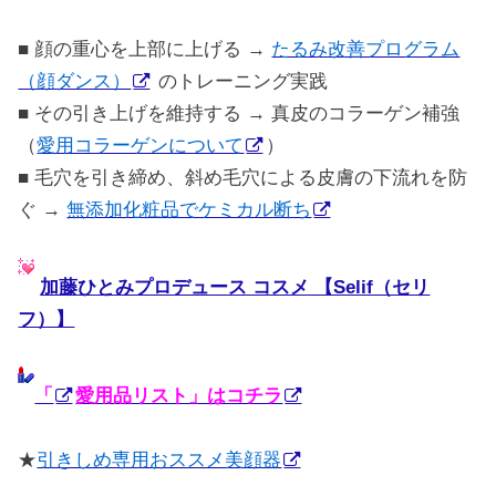
■ 顔の重心を上部に上げる →
たるみ改善プログラム
（顔ダンス）
のトレーニング実践
■ その引き上げを維持する → 真皮のコラーゲン補強
（
愛用コラーゲンについて
）
■ 毛穴を引き締め、斜め毛穴による皮膚の下流れを防
ぐ →
無添加化粧品でケミカル断ち
加藤ひとみプロデュース コスメ 【Selif（セリ
フ）】
「
愛用品リスト」はコチラ
★
引きしめ専用おススメ美顔器