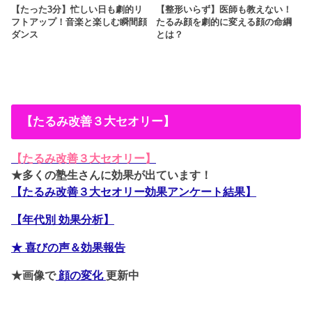
【たった3分】忙しい日も劇的リ
【整形いらず】医師も教えない！
フトアップ！音楽と楽しむ瞬間顔
たるみ顔を劇的に変える顔の命綱
ダンス
とは？
【たるみ改善３大セオリー】
【たるみ改善３大セオリー】
★多くの塾生さんに効果が出ています！
【たるみ改善３大セオリー効果アンケート結果】
【年代別 効果分析】
★ 喜びの声＆効果報告
★画像で
顔の変化
更新中