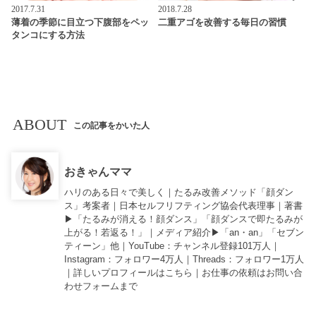
2017.7.31
2018.7.28
薄着の季節に目立つ下腹部をペッ
二重アゴを改善する毎日の習慣
タンコにする方法
ABOUT
この記事をかいた人
おきゃんママ
ハリのある日々で美しく｜たるみ改善メソッド「顔ダン
ス」考案者｜日本セルフリフティング協会代表理事｜著書
▶︎「
たるみが消える！顔ダンス
」「
顔ダンスで即たるみが
上がる！若返る！
」｜メディア紹介▶︎「an・an」「セブン
ティーン」他｜
YouTube
：チャンネル登録101万人｜
Instagram
：フォロワー4万人｜
Threads
：フォロワー1万人
｜詳しいプロフィールは
こちら
｜お仕事の依頼は
お問い合
わせフォーム
まで