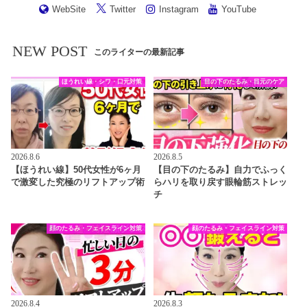
WebSite
Twitter
Instagram
YouTube
NEW POST
このライターの最新記事
ほうれい線・シワ・口元対策
目の下のたるみ・目元のケア
2026.8.6
2026.8.5
【ほうれい線】50代女性が6ヶ月
【目の下のたるみ】自力でふっく
で激変した究極のリフトアップ術
らハリを取り戻す眼輪筋ストレッ
チ
顔のたるみ・フェイスライン対策
顔のたるみ・フェイスライン対策
2026.8.4
2026.8.3