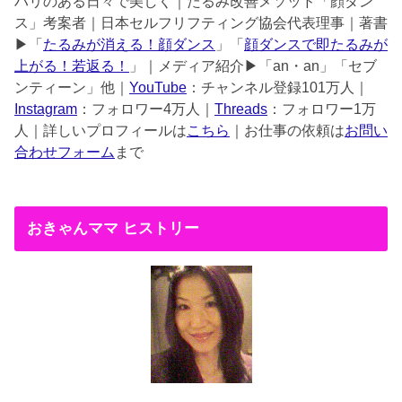
ハリのある日々で美しく｜たるみ改善メソッド「顔ダン
ス」考案者｜日本セルフリフティング協会代表理事｜著書
▶︎「
たるみが消える！顔ダンス
」「
顔ダンスで即たるみが
上がる！若返る！
」｜メディア紹介▶︎「an・an」「セブ
ンティーン」他｜
YouTube
：チャンネル登録101万人｜
Instagram
：フォロワー4万人｜
Threads
：フォロワー1万
人｜詳しいプロフィールは
こちら
｜お仕事の依頼は
お問い
合わせフォーム
まで
おきゃんママ ヒストリー