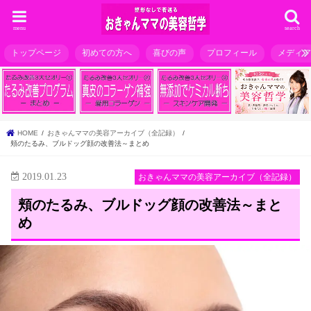
menu
search
トップページ
初めての方へ
喜びの声
プロフィール
メディ
HOME
おきゃんママの美容アーカイブ（全記録）
頬のたるみ、ブルドッグ顔の改善法～まとめ
2019.01.23
おきゃんママの美容アーカイブ（全記録）
頬のたるみ、ブルドッグ顔の改善法～まと
め