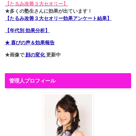
【たるみ改善３大セオリー】
★多くの塾生さんに効果が出ています！
【たるみ改善３大セオリー効果アンケート結果】
【年代別 効果分析】
★ 喜びの声＆効果報告
★画像で
顔の変化
更新中
管理人プロフィール