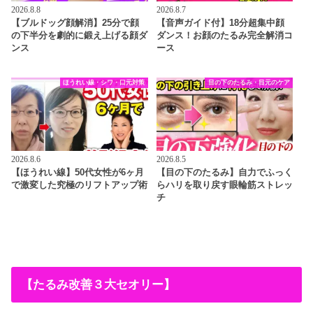
2026.8.8
2026.8.7
【ブルドッグ顔解消】25分で顔
【音声ガイド付】18分超集中顔
の下半分を劇的に鍛え上げる顔ダ
ダンス！お顔のたるみ完全解消コ
ンス
ース
ほうれい線・シワ・口元対策
目の下のたるみ・目元のケア
2026.8.6
2026.8.5
【ほうれい線】50代女性が6ヶ月
【目の下のたるみ】自力でふっく
で激変した究極のリフトアップ術
らハリを取り戻す眼輪筋ストレッ
チ
【たるみ改善３大セオリー】