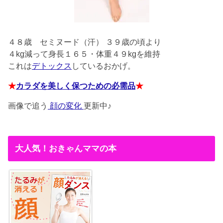
４８歳
セミヌード（汗） ３９歳の頃より
４kg減って身長１６５・体重４９kgを維持
これは
デトックス
しているおかげ。
★
カラダを美しく保つための必需品
★
画像で追う
顔の変化
更新中♪
大人気！おきゃんママの本