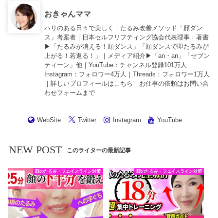
おきゃんママ
ハリのある日々で美しく｜たるみ改善メソッド「顔ダン
ス」考案者｜日本セルフリフティング協会代表理事｜著書
▶︎「
たるみが消える！顔ダンス
」「
顔ダンスで即たるみが
上がる！若返る！
」｜メディア紹介▶︎「an・an」「セブン
ティーン」他｜
YouTube
：チャンネル登録101万人｜
Instagram
：フォロワー4万人｜
Threads
：フォロワー1万人
｜詳しいプロフィールは
こちら
｜お仕事の依頼は
お問い合
わせフォーム
まで
WebSite
Twitter
Instagram
YouTube
NEW POST
このライターの最新記事
顔のたるみ・フェイスライン対策
顔のたるみ・フェイスライン対策