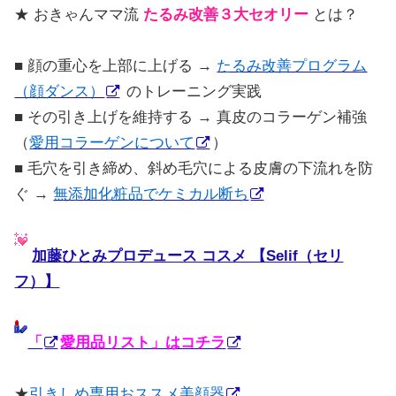
★ おきゃんママ流
たるみ改善３大セオリー
とは？
■ 顔の重心を上部に上げる →
たるみ改善プログラム
（顔ダンス）
のトレーニング実践
■ その引き上げを維持する → 真皮のコラーゲン補強
（
愛用コラーゲンについて
）
■ 毛穴を引き締め、斜め毛穴による皮膚の下流れを防
ぐ →
無添加化粧品でケミカル断ち
加藤ひとみプロデュース コスメ 【Selif（セリ
フ）】
「
愛用品リスト」はコチラ
★
引きしめ専用おススメ美顔器