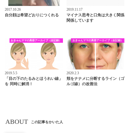
2017.10.26
2019.11.17
自分顔は希望どおりにつくれる
マイナス思考と口角は大きく関係
関係しています
おきゃんママの美容アーカイブ（全記録）
おきゃんママの美容アーカイブ（全記録）
2019.5.5
2020.2.3
「目の下のたるみとほうれい線」
頬をナナメに分断するライン（ゴ
を 同時に解消！
ルゴ線）の改善法
ABOUT
この記事をかいた人