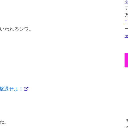
T
いわれるシワ。
撃退せよ！
ね。