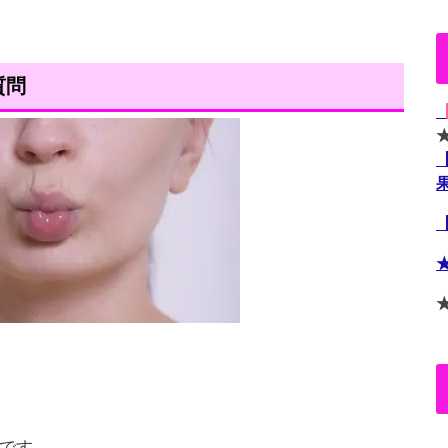
質問
です。