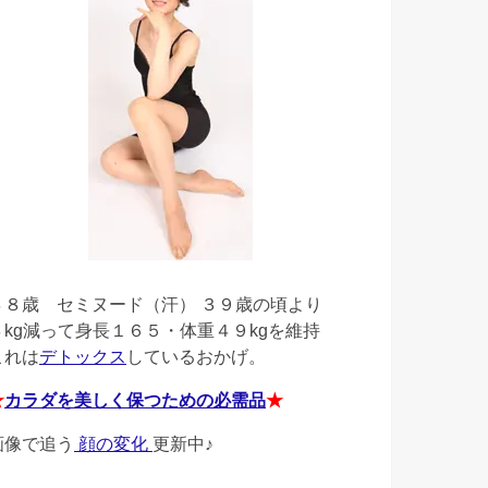
４８歳
セミヌード（汗） ３９歳の頃より
４kg減って身長１６５・体重４９kgを維持
これは
デトックス
しているおかげ。
★
カラダを美しく保つための必需品
★
画像で追う
顔の変化
更新中♪