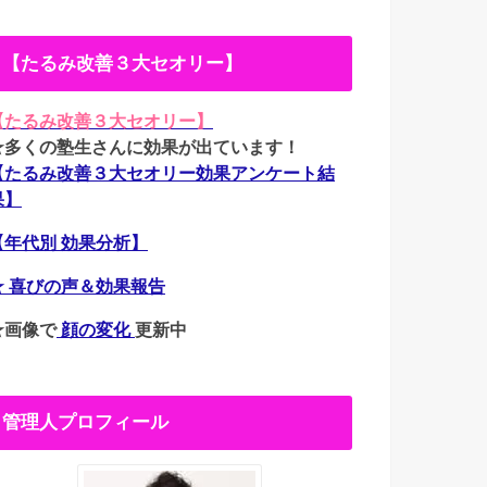
【たるみ改善３大セオリー】
【たるみ改善３大セオリー】
★多くの塾生さんに効果が出ています！
【たるみ改善３大セオリー効果アンケート結
果】
【年代別 効果分析】
★ 喜びの声＆効果報告
★画像で
顔の変化
更新中
管理人プロフィール