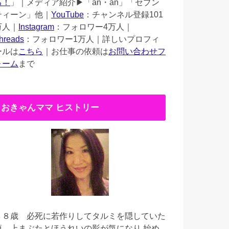
る！
」｜メディア紹介▶︎「an・an」「セブン
ティーン」他｜
YouTube
：チャンネル登録101
万人｜
Instagram
：フォロワー4万人｜
hreads
：フォロワー1万人｜詳しいプロフィ
ールは
こちら
｜お仕事の依頼は
お問い合わせフ
ォーム
まで
おきゃんママ ヒストリー
３８歳
必死に若作りしてタルミを隠していた
頃。上まぶたとほうれいの影が気になり 始め