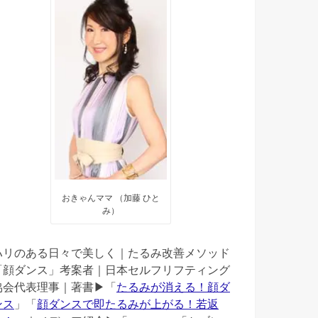
おきゃんママ （加藤 ひと
み）
ハリのある日々で美しく｜たるみ改善メソッド
「顔ダンス」考案者｜日本セルフリフティング
協会代表理事｜著書▶︎「
たるみが消える！顔ダ
ンス
」「
顔ダンスで即たるみが上がる！若返