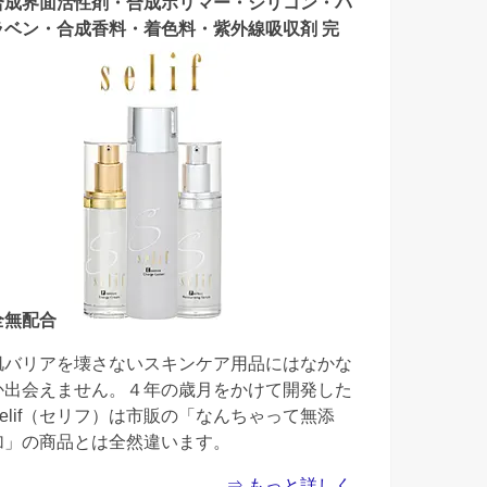
合成界面活性剤・合成ポリマー・シリコン・パ
ラベン・合成香料・着色料・紫外線吸収剤 完
全無配合
肌バリアを壊さないスキンケア用品にはなかな
か出会えません。４年の歳月をかけて開発した
Selif（セリフ）は市販の「なんちゃって無添
加」の商品とは全然違います。
⇒ もっと詳しく