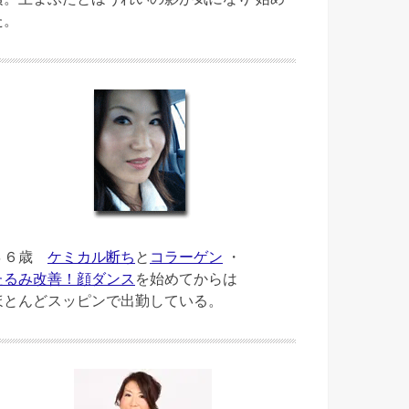
た。
４６歳
ケミカル断ち
と
コラーゲン
・
たるみ改善！顔ダンス
を始めてからは
ほとんどスッピンで出勤している。