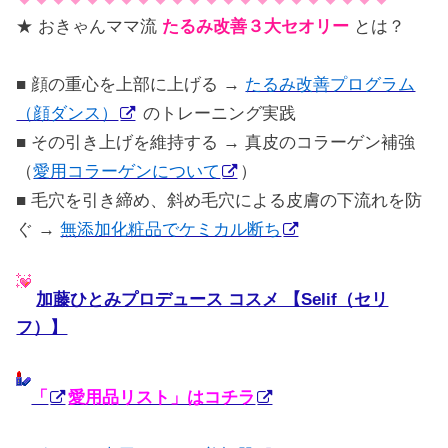
★ おきゃんママ流
たるみ改善３大セオリー
とは？
■ 顔の重心を上部に上げる →
たるみ改善プログラム
（顔ダンス）
のトレーニング実践
■ その引き上げを維持する → 真皮のコラーゲン補強
（
愛用コラーゲンについて
）
■ 毛穴を引き締め、斜め毛穴による皮膚の下流れを防
ぐ →
無添加化粧品でケミカル断ち
加藤ひとみプロデュース コスメ 【Selif（セリ
フ）】
「
愛用品リスト」はコチラ