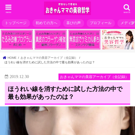
menu
search
トップページ
初めての方へ
喜びの声
プロフィール
メディ
HOME
おきゃんママの美容アーカイブ（全記録）
ほうれい線を消すために試した方法の中で最も効果があったのは？
2019.12.30
おきゃんママの美容アーカイブ（全記録）
ほうれい線を消すために試した方法の中で
最も効果があったのは？