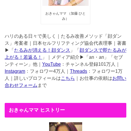
おきゃんママ （加藤 ひと
み）
ハリのある日々で美しく｜たるみ改善メソッド「顔ダン
ス」考案者｜日本セルフリフティング協会代表理事｜著書
▶︎「
たるみが消える！顔ダンス
」「
顔ダンスで即たるみが
上がる！若返る！
」｜メディア紹介▶︎「an・an」「セブ
ンティーン」他｜
YouTube
：チャンネル登録101万人｜
Instagram
：フォロワー4万人｜
Threads
：フォロワー1万
人｜詳しいプロフィールは
こちら
｜お仕事の依頼は
お問い
合わせフォーム
まで
おきゃんママ ヒストリー