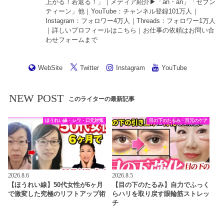
上がる！若返る！
」｜メディア紹介▶︎「an・an」「セブン
ティーン」他｜
YouTube
：チャンネル登録101万人｜
Instagram
：フォロワー4万人｜
Threads
：フォロワー1万人
｜詳しいプロフィールは
こちら
｜お仕事の依頼は
お問い合
わせフォーム
まで
WebSite
Twitter
Instagram
YouTube
NEW POST
このライターの最新記事
ほうれい線・シワ・口元対策
目の下のたるみ・目元のケア
2026.8.6
2026.8.5
【ほうれい線】50代女性が6ヶ月
【目の下のたるみ】自力でふっく
で激変した究極のリフトアップ術
らハリを取り戻す眼輪筋ストレッ
チ