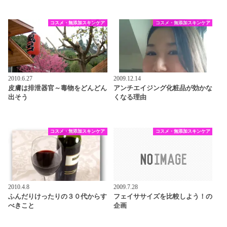
コスメ・無添加スキンケア
コスメ・無添加スキンケア
2010.6.27
2009.12.14
皮膚は排泄器官～毒物をどんどん
アンチエイジング化粧品が効かな
出そう
くなる理由
コスメ・無添加スキンケア
コスメ・無添加スキンケア
2010.4.8
2009.7.28
ふんだりけったりの３０代からす
フェイササイズを比較しよう！の
べきこと
企画