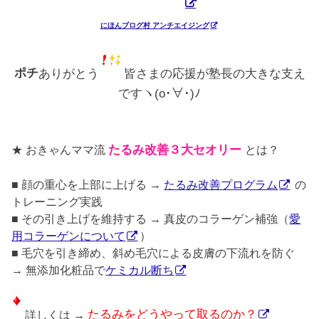
にほんブログ村 アンチエイジング
ポチ
ありがとう
皆さまの応援が塾長の大きな支え
ですヽ(o･∀･)ﾉ
★ おきゃんママ流
たるみ改善３大セオリー
とは？
■ 顔の重心を上部に上げる →
たるみ改善プログラム
の
トレーニング実践
■ その引き上げを維持する → 真皮のコラーゲン補強（
愛
用コラーゲンについて
）
■ 毛穴を引き締め、斜め毛穴による皮膚の下流れを防ぐ
→ 無添加化粧品で
ケミカル断ち
詳しくは →
たるみをどうやって取るのか？