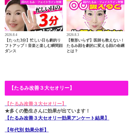
顔のたるみ・フェイスライン対策
顔のたるみ・フェイスライン対策
2026.8.4
2026.8.3
【たった3分】忙しい日も劇的リ
【整形いらず】医師も教えない！
フトアップ！音楽と楽しむ瞬間顔
たるみ顔を劇的に変える顔の命綱
ダンス
とは？
【たるみ改善３大セオリー】
【たるみ改善３大セオリー】
★多くの塾生さんに効果が出ています！
【たるみ改善３大セオリー効果アンケート結果】
【年代別 効果分析】