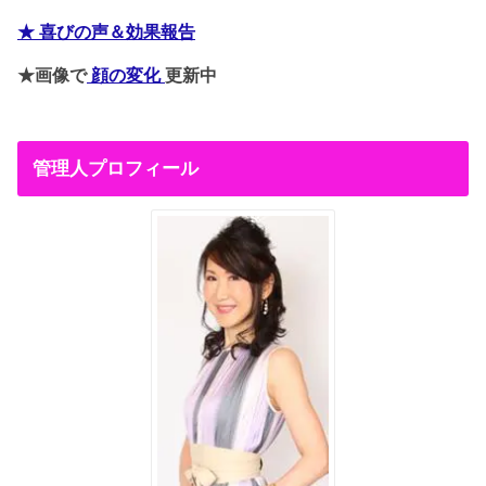
★ 喜びの声＆効果報告
★画像で
顔の変化
更新中
管理人プロフィール