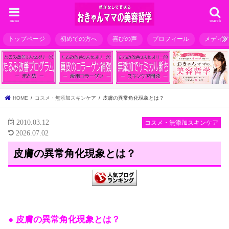
menu
search
トップページ
初めての方へ
喜びの声
プロフィール
メディ
HOME
コスメ・無添加スキンケア
皮膚の異常角化現象とは？
2010.03.12
コスメ・無添加スキンケア
2026.07.02
皮膚の異常角化現象とは？
● 皮膚の異常角化現象とは？