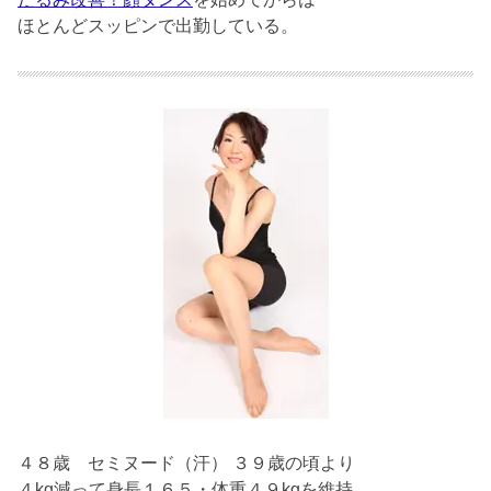
ほとんどスッピンで出勤している。
４８歳
セミヌード（汗） ３９歳の頃より
４kg減って身長１６５・体重４９kgを維持