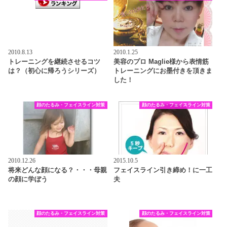
2010.8.13
2010.1.25
トレーニングを継続させるコツ
美容のプロ Maglie様から表情筋
は？（初心に帰ろうシリーズ）
トレーニングにお墨付きを頂きま
した！
顔のたるみ・フェイスライン対策
顔のたるみ・フェイスライン対策
2010.12.26
2015.10.5
将来どんな顔になる？・・・母親
フェイスライン引き締め！に一工
の顔に学ぼう
夫
顔のたるみ・フェイスライン対策
顔のたるみ・フェイスライン対策