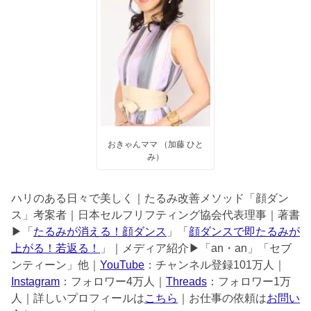
おきゃんママ （加藤 ひと
み）
ハリのある日々で美しく｜たるみ改善メソッド「顔ダン
ス」考案者｜日本セルフリフティング協会代表理事｜著書
▶︎「
たるみが消える！顔ダンス
」「
顔ダンスで即たるみが
上がる！若返る！
」｜メディア紹介▶︎「an・an」「セブ
ンティーン」他｜
YouTube
：チャンネル登録101万人｜
Instagram
：フォロワー4万人｜
Threads
：フォロワー1万
人｜詳しいプロフィールは
こちら
｜お仕事の依頼は
お問い