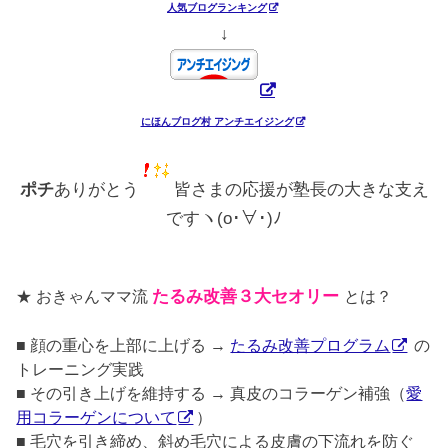
人気ブログランキング
↓
にほんブログ村 アンチエイジング
ポチ
ありがとう
皆さまの応援が塾長の大きな支え
ですヽ(o･∀･)ﾉ
★ おきゃんママ流
たるみ改善３大セオリー
とは？
■ 顔の重心を上部に上げる →
たるみ改善プログラム
の
トレーニング実践
■ その引き上げを維持する → 真皮のコラーゲン補強（
愛
用コラーゲンについて
）
■ 毛穴を引き締め、斜め毛穴による皮膚の下流れを防ぐ