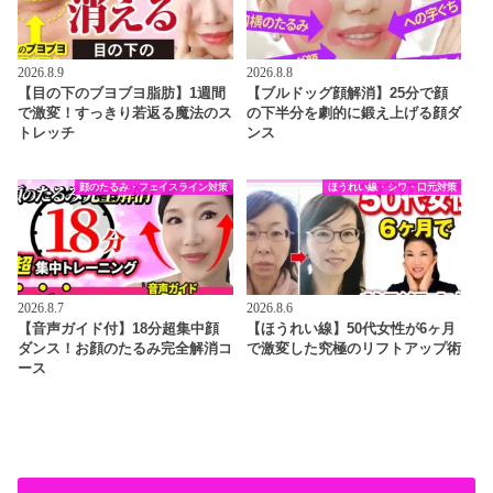
2026.8.9
2026.8.8
【目の下のブヨブヨ脂肪】1週間
【ブルドッグ顔解消】25分で顔
で激変！すっきり若返る魔法のス
の下半分を劇的に鍛え上げる顔ダ
トレッチ
ンス
顔のたるみ・フェイスライン対策
ほうれい線・シワ・口元対策
2026.8.7
2026.8.6
【音声ガイド付】18分超集中顔
【ほうれい線】50代女性が6ヶ月
ダンス！お顔のたるみ完全解消コ
で激変した究極のリフトアップ術
ース