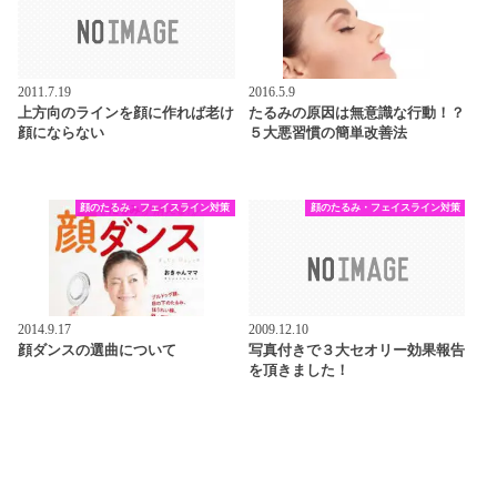
2011.7.19
2016.5.9
上方向のラインを顔に作れば老け
たるみの原因は無意識な行動！？
顔にならない
５大悪習慣の簡単改善法
顔のたるみ・フェイスライン対策
顔のたるみ・フェイスライン対策
2014.9.17
2009.12.10
顔ダンスの選曲について
写真付きで３大セオリー効果報告
を頂きました！