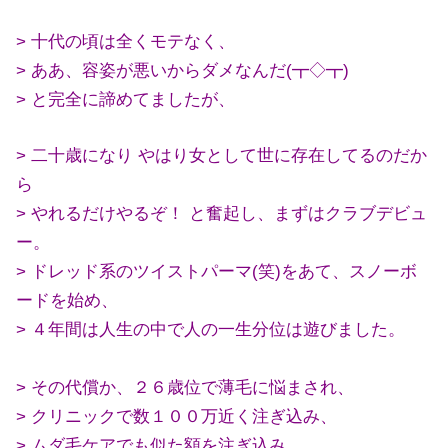
> 十代の頃は全くモテなく、
> ああ、容姿が悪いからダメなんだ(┳◇┳)
> と完全に諦めてましたが、
> 二十歳になり やはり女として世に存在してるのだか
ら
> やれるだけやるぞ！ と奮起し、まずはクラブデビュ
ー。
> ドレッド系のツイストパーマ(笑)をあて、スノーボ
ードを始め、
> ４年間は人生の中で人の一生分位は遊びました。
> その代償か、２６歳位で薄毛に悩まされ、
> クリニックで数１００万近く注ぎ込み、
> ムダ毛ケアでも似た額を注ぎ込み、