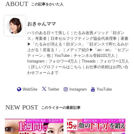
ABOUT
この記事をかいた人
おきゃんママ
ハリのある日々で美しく｜たるみ改善メソッド「顔ダン
ス」考案者｜日本セルフリフティング協会代表理事｜著書
▶︎「
たるみが消える！顔ダンス
」「
顔ダンスで即たるみが
上がる！若返る！
」｜メディア紹介▶︎「an・an」「セブン
ティーン」他｜
YouTube
：チャンネル登録101万人｜
Instagram
：フォロワー4万人｜
Threads
：フォロワー1万人
｜詳しいプロフィールは
こちら
｜お仕事の依頼は
お問い合
わせフォーム
まで
WebSite
Twitter
Instagram
YouTube
NEW POST
このライターの最新記事
目の下のたるみ・目元のケア
顔のたるみ・フェイスライン対策