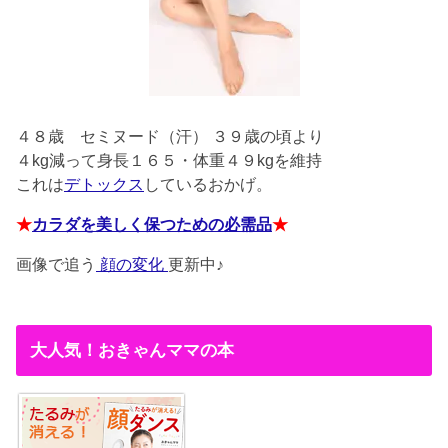
４８歳
セミヌード（汗） ３９歳の頃より
４kg減って身長１６５・体重４９kgを維持
これは
デトックス
しているおかげ。
★
カラダを美しく保つための必需品
★
画像で追う
顔の変化
更新中♪
大人気！おきゃんママの本