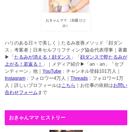
おきゃんママ （加藤 ひと
み）
ハリのある日々で美しく｜たるみ改善メソッド「顔ダン
ス」考案者｜日本セルフリフティング協会代表理事｜著書
▶︎「
たるみが消える！顔ダンス
」「
顔ダンスで即たるみが
上がる！若返る！
」｜メディア紹介▶︎「an・an」「セブ
ンティーン」他｜
YouTube
：チャンネル登録101万人｜
Instagram
：フォロワー4万人｜
Threads
：フォロワー1万
人｜詳しいプロフィールは
こちら
｜お仕事の依頼は
お問い
合わせフォーム
まで
おきゃんママ ヒストリー