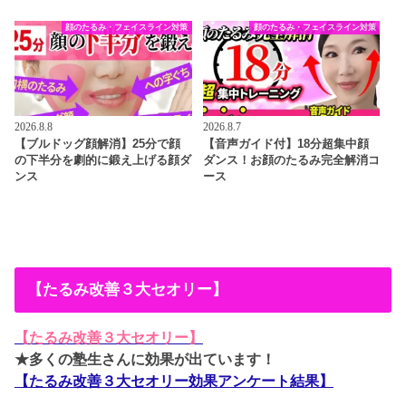
顔のたるみ・フェイスライン対策
顔のたるみ・フェイスライン対策
2026.8.8
2026.8.7
【ブルドッグ顔解消】25分で顔
【音声ガイド付】18分超集中顔
の下半分を劇的に鍛え上げる顔ダ
ダンス！お顔のたるみ完全解消コ
ンス
ース
【たるみ改善３大セオリー】
【たるみ改善３大セオリー】
★多くの塾生さんに効果が出ています！
【たるみ改善３大セオリー効果アンケート結果】