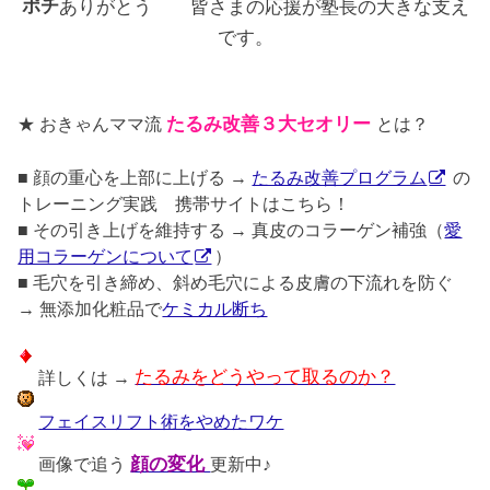
ポチ
ありがとう
皆さまの応援が塾長の大きな支え
です。
★ おきゃんママ流
たるみ改善３大セオリー
とは？
■ 顔の重心を上部に上げる →
たるみ改善プログラム
の
トレーニング実践 携帯サイトはこちら！
■ その引き上げを維持する → 真皮のコラーゲン補強（
愛
用コラーゲンについて
）
■ 毛穴を引き締め、斜め毛穴による皮膚の下流れを防ぐ
→ 無添加化粧品で
ケミカル断ち
詳しくは →
たるみをどうやって取るのか？
フェイスリフト術をやめたワケ
画像で追う
顔の変化
更新中♪