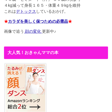
４kg減って身長１６５・体重４９kgを維持
これは
デトックス
しているおかげ。
★
カラダを美しく保つための必需品
★
画像で追う
顔の変化
更新中♪
大人気！おきゃんママの本