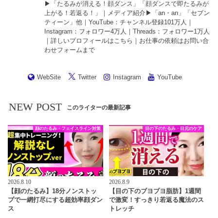
▶︎「
たるみが消える！顔ダンス
」「
顔ダンスで即たるみが
上がる！若返る！
」｜メディア紹介▶︎「an・an」「セブン
ティーン」他｜
YouTube
：チャンネル登録101万人｜
Instagram
：フォロワー4万人｜
Threads
：フォロワー1万人
｜詳しいプロフィールは
こちら
｜お仕事の依頼は
お問い合
わせフォーム
まで
WebSite
Twitter
Instagram
YouTube
NEW POST
このライターの最新記事
顔のたるみ・フェイスライン対策
目の下のたるみ・目元のケア
2026.8.10
2026.8.9
【顔のたるみ】18分ノンストッ
【目の下のブヨブヨ脂肪】1週間
プで一網打尽にする超効率顔ダン
で激変！すっきり若返る魔法のス
ス
トレッチ