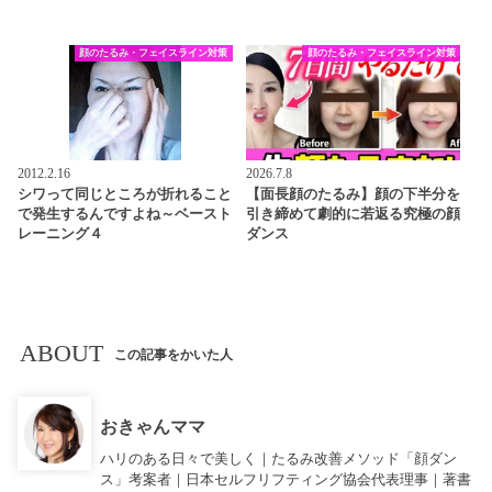
顔のたるみ・フェイスライン対策
顔のたるみ・フェイスライン対策
2012.2.16
2026.7.8
シワって同じところが折れること
【面長顔のたるみ】顔の下半分を
で発生するんですよね～ベースト
引き締めて劇的に若返る究極の顔
レーニング４
ダンス
ABOUT
この記事をかいた人
おきゃんママ
ハリのある日々で美しく｜たるみ改善メソッド「顔ダン
ス」考案者｜日本セルフリフティング協会代表理事｜著書