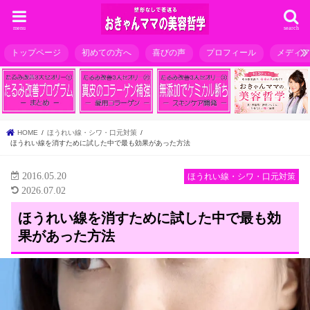
menu
search
トップページ
初めての方へ
喜びの声
プロフィール
メディ
HOME
ほうれい線・シワ・口元対策
ほうれい線を消すために試した中で最も効果があった方法
2016.05.20
ほうれい線・シワ・口元対策
2026.07.02
ほうれい線を消すために試した中で最も効
果があった方法