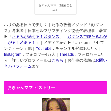
おきゃんママ （加藤 ひと
み）
ハリのある日々で美しく｜たるみ改善メソッド「顔ダン
ス」考案者｜日本セルフリフティング協会代表理事｜著書
▶︎「
たるみが消える！顔ダンス
」「
顔ダンスで即たるみが
上がる！若返る！
」｜メディア紹介▶︎「an・an」「セブ
ンティーン」他｜
YouTube
：チャンネル登録101万人｜
Instagram
：フォロワー4万人｜
Threads
：フォロワー1万
人｜詳しいプロフィールは
こちら
｜お仕事の依頼は
お問い
合わせフォーム
まで
おきゃんママ ヒストリー