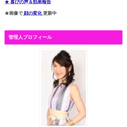
★ 喜びの声＆効果報告
★画像で
顔の変化
更新中
管理人プロフィール