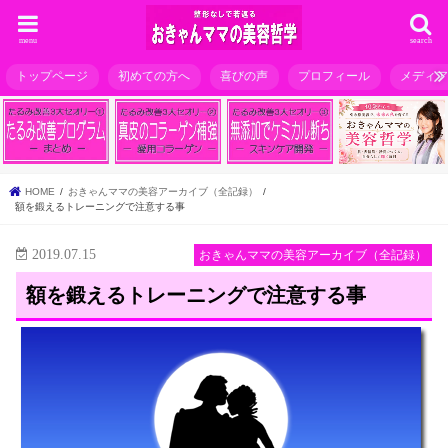
menu
search
トップページ
初めての方へ
喜びの声
プロフィール
メディ
HOME
おきゃんママの美容アーカイブ（全記録）
額を鍛えるトレーニングで注意する事
2019.07.15
おきゃんママの美容アーカイブ（全記録）
額を鍛えるトレーニングで注意する事