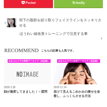
Pocket
feedly
頬下の脂肪を絞り取りフェイスラインをスッキリさ
せる
ほうれい線改善トレーニングで注意する事
RECOMMEND
こちらの記事も人気です。
おきゃんママの美容アーカイブ（全記録）
おきゃんママの美容アーカイブ（全記録）
2020.3.28
2019.11.14
顔が激変してきました！～質問
老けて見えるこめかみの痩せを改
善し、ふっくらさせる方法