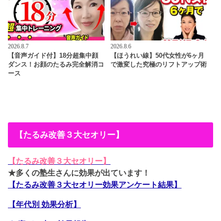
2026.8.7
2026.8.6
【音声ガイド付】18分超集中顔
【ほうれい線】50代女性が6ヶ月
ダンス！お顔のたるみ完全解消コ
で激変した究極のリフトアップ術
ース
【たるみ改善３大セオリー】
【たるみ改善３大セオリー】
★多くの塾生さんに効果が出ています！
【たるみ改善３大セオリー効果アンケート結果】
【年代別 効果分析】