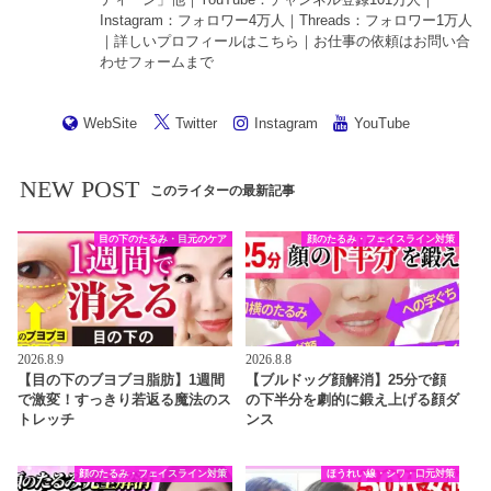
Instagram
：フォロワー4万人｜
Threads
：フォロワー1万人
｜詳しいプロフィールは
こちら
｜お仕事の依頼は
お問い合
わせフォーム
まで
WebSite
Twitter
Instagram
YouTube
NEW POST
このライターの最新記事
目の下のたるみ・目元のケア
顔のたるみ・フェイスライン対策
2026.8.9
2026.8.8
【目の下のブヨブヨ脂肪】1週間
【ブルドッグ顔解消】25分で顔
で激変！すっきり若返る魔法のス
の下半分を劇的に鍛え上げる顔ダ
トレッチ
ンス
顔のたるみ・フェイスライン対策
ほうれい線・シワ・口元対策