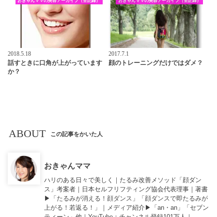
おきゃんママの美容アーカイブ（全記録）
おきゃんママの美容アーカイブ（全記録）
2018.5.18
2017.7.1
話すときに口角が上がっています
顔のトレーニングだけではダメ？
か？
ABOUT
この記事をかいた人
おきゃんママ
ハリのある日々で美しく｜たるみ改善メソッド「顔ダン
ス」考案者｜日本セルフリフティング協会代表理事｜著書
▶︎「
たるみが消える！顔ダンス
」「
顔ダンスで即たるみが
上がる！若返る！
」｜メディア紹介▶︎「an・an」「セブン
ティーン」他｜
YouTube
：チャンネル登録101万人｜