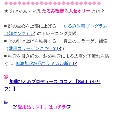
◆◆◆◆◆◆◆◆◆◆◆◆◆◆◆◆◆◆◆◆◆◆
★ おきゃんママ流
たるみ改善３大セオリー
とは？
■ 顔の重心を上部に上げる →
たるみ改善プログラム
（顔ダンス）
のトレーニング実践
■ その引き上げを維持する → 真皮のコラーゲン補強
（
愛用コラーゲンについて
）
■ 毛穴を引き締め、斜め毛穴による皮膚の下流れを防
ぐ →
無添加化粧品でケミカル断ち
加藤ひとみプロデュース コスメ 【Selif（セリ
フ）】
「
愛用品リスト」はコチラ