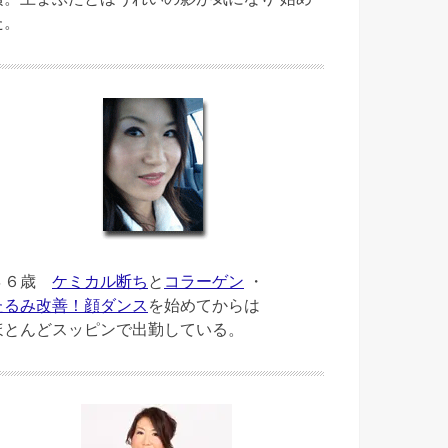
た。
４６歳
ケミカル断ち
と
コラーゲン
・
たるみ改善！顔ダンス
を始めてからは
ほとんどスッピンで出勤している。