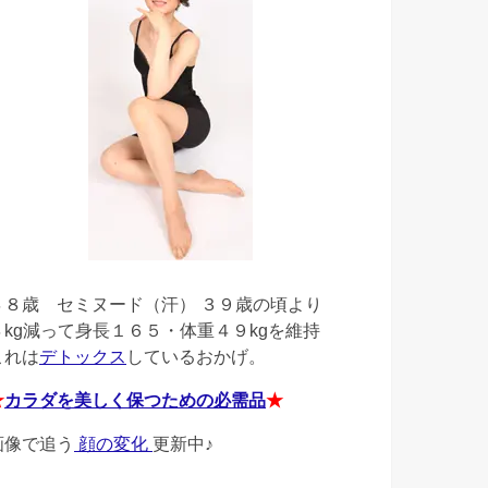
４８歳
セミヌード（汗） ３９歳の頃より
４kg減って身長１６５・体重４９kgを維持
これは
デトックス
しているおかげ。
★
カラダを美しく保つための必需品
★
画像で追う
顔の変化
更新中♪