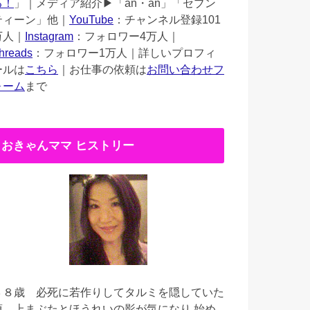
る！
」｜メディア紹介▶︎「an・an」「セブン
ティーン」他｜
YouTube
：チャンネル登録101
万人｜
Instagram
：フォロワー4万人｜
hreads
：フォロワー1万人｜詳しいプロフィ
ールは
こちら
｜お仕事の依頼は
お問い合わせフ
ォーム
まで
おきゃんママ ヒストリー
３８歳
必死に若作りしてタルミを隠していた
頃。上まぶたとほうれいの影が気になり 始め