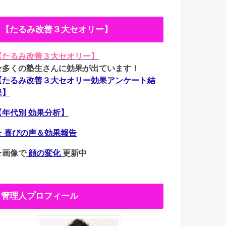
【たるみ改善３大セオリー】
【たるみ改善３大セオリー】
★多くの塾生さんに効果が出ています！
【たるみ改善３大セオリー効果アンケート結
果】
【年代別 効果分析】
★ 喜びの声＆効果報告
★画像で
顔の変化
更新中
管理人プロフィール