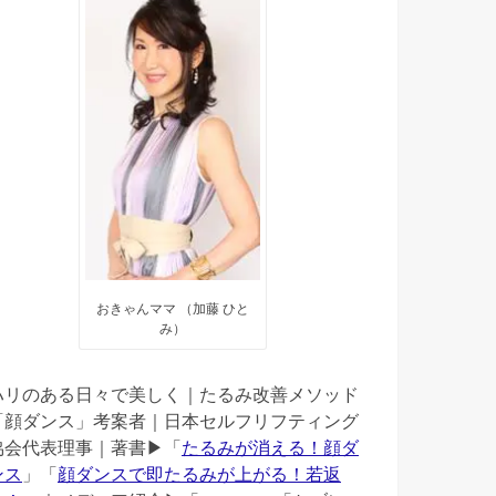
おきゃんママ （加藤 ひと
み）
ハリのある日々で美しく｜たるみ改善メソッド
「顔ダンス」考案者｜日本セルフリフティング
協会代表理事｜著書▶︎「
たるみが消える！顔ダ
ンス
」「
顔ダンスで即たるみが上がる！若返