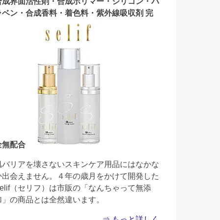
合成界面活性剤・合成ポリマー・シリコン・パ
ラベン・合成香料・着色料・紫外線吸収剤 完
全無配合
肌バリアを壊さないスキンケア用品にはなかな
か出会えません。４年の歳月をかけて開発した
Selif（セリフ）は市販の「なんちゃって無添
加」の商品とは全然違います。
⇒ もっと詳しく