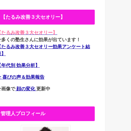
【たるみ改善３大セオリー】
【たるみ改善３大セオリー】
★多くの塾生さんに効果が出ています！
【たるみ改善３大セオリー効果アンケート結
果】
【年代別 効果分析】
★ 喜びの声＆効果報告
★画像で
顔の変化
更新中
管理人プロフィール