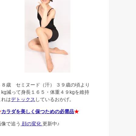
４８歳
セミヌード（汗） ３９歳の頃より
４kg減って身長１６５・体重４９kgを維持
これは
デトックス
しているおかげ。
★
カラダを美しく保つための必需品
★
画像で追う
顔の変化
更新中♪