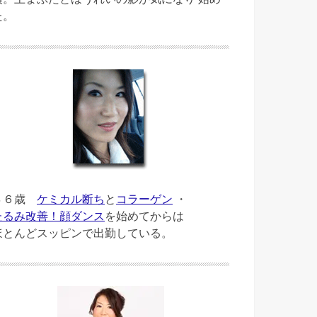
た。
４６歳
ケミカル断ち
と
コラーゲン
・
たるみ改善！顔ダンス
を始めてからは
ほとんどスッピンで出勤している。