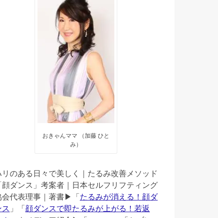
おきゃんママ （加藤 ひと
み）
ハリのある日々で美しく｜たるみ改善メソッド
「顔ダンス」考案者｜日本セルフリフティング
協会代表理事｜著書▶︎「
たるみが消える！顔ダ
ンス
」「
顔ダンスで即たるみが上がる！若返