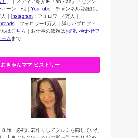
る！
」｜メディア紹介▶︎「an・an」「セブン
ティーン」他｜
YouTube
：チャンネル登録101
万人｜
Instagram
：フォロワー4万人｜
hreads
：フォロワー1万人｜詳しいプロフィ
ールは
こちら
｜お仕事の依頼は
お問い合わせフ
ォーム
まで
おきゃんママ ヒストリー
３８歳
必死に若作りしてタルミを隠していた
頃。上まぶたとほうれいの影が気になり 始め