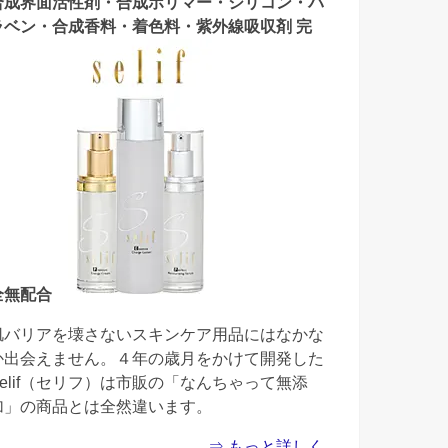
合成界面活性剤・合成ポリマー・シリコン・パ
ラベン・合成香料・着色料・紫外線吸収剤 完
全無配合
肌バリアを壊さないスキンケア用品にはなかな
か出会えません。４年の歳月をかけて開発した
Selif（セリフ）は市販の「なんちゃって無添
加」の商品とは全然違います。
⇒ もっと詳しく